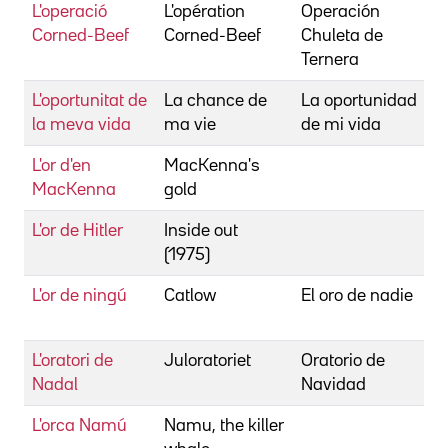
L'operació
L'opération
Operación
P
Corned-Beef
Corned-Beef
Chuleta de
M
Ternera
L'oportunitat de
La chance de
La oportunidad
C
la meva vida
ma vie
de mi vida
L'or d'en
MacKenna's
T
MacKenna
gold
L
L'or de Hitler
Inside out
D
(1975)
L'or de ningú
Catlow
El oro de nadie
W
L'oratori de
Juloratoriet
Oratorio de
A
Nadal
Navidad
K
L'orca Namú
Namu, the killer
B