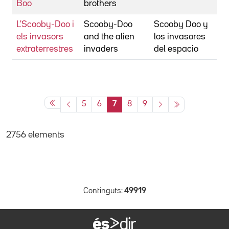
Boo
brothers
L'Scooby-Doo i
Scooby-Doo
Scooby Doo y
S
els invasors
and the alien
los invasores
extraterrestres
invaders
del espacio
5
6
7
8
9
2756 elements
Continguts:
49919