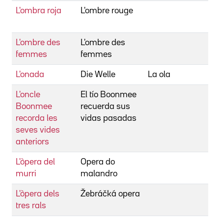
L'ombra roja
L'ombre rouge
C
L
L'ombre des
L'ombre des
G
femmes
femmes
L'onada
Die Welle
La ola
G
L'oncle
El tío Boonmee
W
Boonmee
recuerda sus
A
recorda les
vidas pasadas
seves vides
anteriors
L'òpera del
Opera do
G
murri
malandro
L'òpera dels
Žebráčká opera
M
tres rals