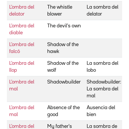
L'ombra del
The whistle
La sombra del
L
delator
blower
delator
S
L'ombra del
The devil's own
P
diable
L'ombra del
Shadow of the
M
falcó
hawk
G
L'ombra del
Shadow of the
La sombra del
D
llop
wolf
lobo
J
L'ombra del
Shadowbuilder
Shadowbuilder:
D
mal
La sombra del
mal
L'ombra del
Absence of the
Ausencia del
F
mal
good
bien
L'ombra del
My father's
La sombra de
D