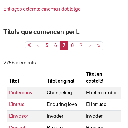
Enllaços externs: cinema i doblatge
Títols que comencen per
L
5
6
7
8
9
2756 elements
Títol en
Títol
Títol original
castellà
D
L'intercanvi
Changeling
El intercambio
E
L'intrús
Enduring love
El intruso
M
L'invasor
Invader
Invader
B
L'invent
Breakout
Breakout
B