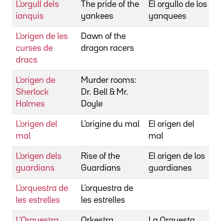
L'orgull dels
The pride of the
El orgullo de los
W
ianquis
yankees
yanquees
L'origen de les
Dawn of the
B
curses de
dragon racers
S
dracs
L'origen de
Murder rooms:
S
Sherlock
Dr. Bell & Mr.
Holmes
Doyle
L'origen del
L'origine du mal
El origen del
M
mal
mal
S
L'origen dels
Rise of the
El origen de los
R
guardians
Guardians
guardianes
L'orquestra de
L'orquestra de
C
les estrelles
les estrelles
L'Orquestra
Orkestra
La Orquesta
P