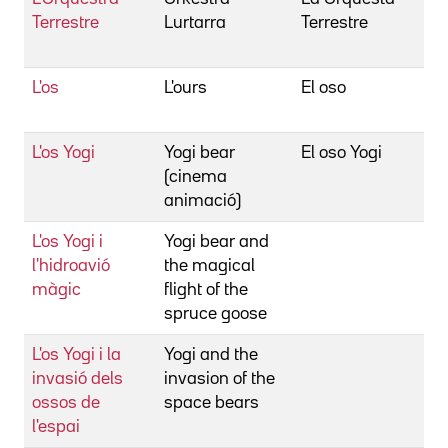
Terrestre
Lurtarra
Terrestre
Z
I
L'os
L'ours
El oso
A
J
L'os Yogi
Yogi bear
El oso Yogi
B
(cinema
animació)
L'os Yogi i
Yogi bear and
D
l'hidroavió
the magical
D
màgic
flight of the
spruce goose
L'os Yogi i la
Yogi and the
L
invasió dels
invasion of the
P
ossos de
space bears
l'espai