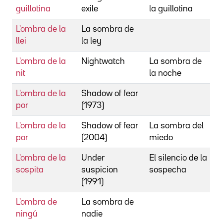
guillotina
exile
la guillotina
D
L'ombra de la
La sombra de
T
llei
la ley
l
L'ombra de la
Nightwatch
La sombra de
B
nit
la noche
L'ombra de la
Shadow of fear
K
por
(1973)
H
L'ombra de la
Shadow of fear
La sombra del
C
por
(2004)
miedo
L'ombra de la
Under
El silencio de la
M
sospita
suspicion
sospecha
(1991)
L'ombra de
La sombra de
M
ningú
nadie