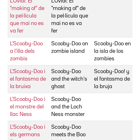
L'Ovidi: El
L'Ovidi: El
T
"making of" de
"making of" de
la pel·lícula
la pel·lícula que
que mai no es
mai no es va
va fer
fer
L'Scooby-Doo
Scooby-Doo on
Scooby-Doo en
S
a l'illa dels
zombie island
la isla de los
zombis
zombies
L'Scooby-Doo i
Scooby-Doo
Scooby-Doo! y
S
el fantasma de
and the witch's
el fantasma de
la bruixa
ghost
la bruja
L'Scooby-Doo i
Scooby-Doo
J
el monstre del
and the Loch
S
llac Ness
Ness monster
L'Scooby-Doo i
Scooby-Doo
S
els germans
meets the Boo
U