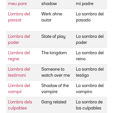
meu pare
shadow
mi padre
L'ombra del
Werk ohne
La sombra del
H
passat
autor
pasado
D
F
L'ombra del
State of play
La sombra del
M
poder
poder
K
L'ombra del
The kingdom
La sombra del
B
regne
reino
L'ombra del
Someone to
La sombra del
S
testimoni
watch over me
testigo
L'ombra del
Shadow of the
La sombra del
M
vampir
vampire
vampiro
E
L'ombra dels
Gang related
La sombra de
K
culpables
los culpables