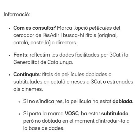
Informació:
Com es consulta?
Marca l'opció
pel·lícules
del
cercador de l'ésAdir i busca-hi títols (original,
català, castellà) o directors.
Fonts
: reflectim les dades facilitades per 3Cat i la
Generalitat de Catalunya.
Continguts
: títols de pel·lícules doblades o
subtitulades en català emeses a 3Cat o estrenades
als cinemes.
Si no s'indica res, la pel·lícula ha estat
doblada
.
Si porta la marca
VOSC
, ha estat
subtitulada
però no doblada en el moment d'introduir-la a
la base de dades.