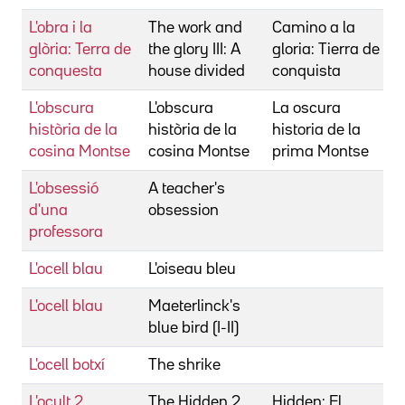
L'obra i la
The work and
Camino a la
H
glòria: Terra de
the glory III: A
gloria: Tierra de
conquesta
house divided
conquista
L'obscura
L'obscura
La oscura
C
història de la
història de la
historia de la
cosina Montse
cosina Montse
prima Montse
L'obsessió
A teacher's
H
d'una
obsession
professora
L'ocell blau
L'oiseau bleu
A
L'ocell blau
Maeterlinck's
S
blue bird (I-II)
H
L'ocell botxí
The shrike
F
L'ocult 2
The Hidden 2
Hidden: El
P