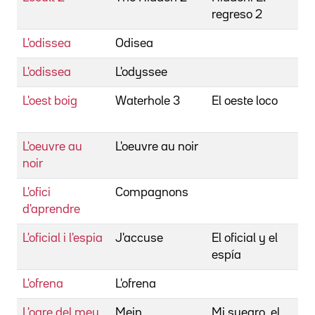
regreso 2
L'odissea
Odisea
L'odissea
L'odyssee
S
L'oest boig
Waterhole 3
El oeste loco
G
W
L'oeuvre au
L'oeuvre au noir
D
noir
L'ofici
Compagnons
F
d'aprendre
F
L'oficial i l'espia
J'accuse
El oficial y el
P
espía
L'ofrena
L'ofrena
D
L'ogre del meu
Mein
Mi suegro, el
B