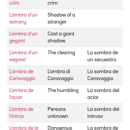
crim
crim
L'ombra d'un
Shadow of a
F
estrany
stranger
R
L'ombra d'un
Cast a giant
S
gegant
shadow
M
L'ombra d'un
The clearing
La sombra de
B
segrest
un secuestro
J
L'ombra de
L'ombra di
La sombra de
P
Caravaggio
Caravaggio
Caravaggio
M
L'ombra de
The humbling
La sombra del
L
l'actor
actor
B
L'ombra de
Persons
La sombra del
H
l'intrús
unknown
intruso
G
L'ombra de la
Dangerous
La sombra de
J