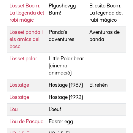
L'osset Boom:
Plyushevyy
El osito Boom:
T
La llegenda del
Bum!
La leyenda del
robí màgic
rubí mágico
L'osset panda i
Panda's
Aventuras de
S
els amics del
adventures
panda
bosc
L'osset polar
Little Polar bear
(cinema
animació)
L'ostatge
Hostage (1987)
El rehén
M
L'ostatge
Hostage (1992)
Y
L'ou
L'oeuf
H
L'ou de Pasqua
Easter egg
E