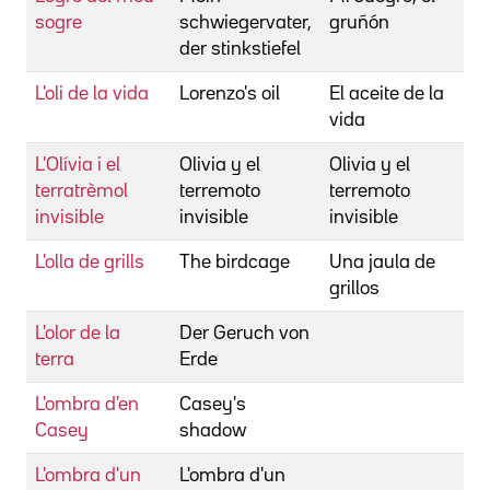
sogre
schwiegervater,
gruñón
der stinkstiefel
L'oli de la vida
Lorenzo's oil
El aceite de la
M
vida
L'Olívia i el
Olivia y el
Olivia y el
I
terratrèmol
terremoto
terremoto
invisible
invisible
invisible
L'olla de grills
The birdcage
Una jaula de
N
grillos
L'olor de la
Der Geruch von
U
terra
Erde
M
L'ombra d'en
Casey's
R
Casey
shadow
L'ombra d'un
L'ombra d'un
S