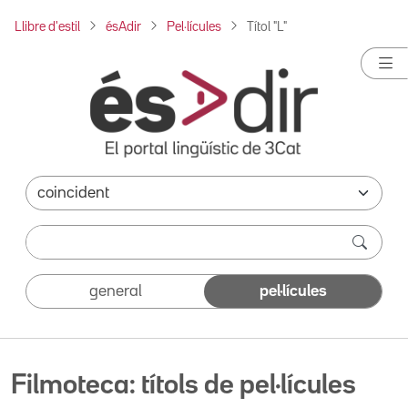
Llibre d'estil
ésAdir
Pel·lícules
Títol "L"
general
pel·lícules
Filmoteca: títols de pel·lícules