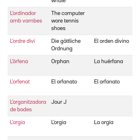
whale
L'ordinador
The computer
R
amb vambes
wore tennis
shoes
L'ordre diví
Die göttliche
El orden divino
V
Ordnung
B
L'òrfena
Orphan
La huérfana
C
J
L'orfenat
El orfanato
El orfanato
B
A
L'organitzadora
Jour J
K
de bodes
L'orgia
L'orgia
La orgía
B
F