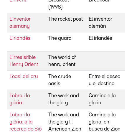
(1998)
J
L'inventor
The rocket post
El inventor
W
alemany
alemán
S
L'irlandès
The guard
El irlandés
M
J
L'irresistible
The world of
H
Henry Orient
henry orient
R
L'oasi del cru
The crude
Entre el deseo
G
oasis
y el destino
L'obra i la
The work and
Camino a la
W
glòria
the glory
gloria
S
L'obra i la
The work and
Camino a la
W
glòria: a la
the glory II:
gloria: en
S
recerca de Sió
American Zion
busca de Zion