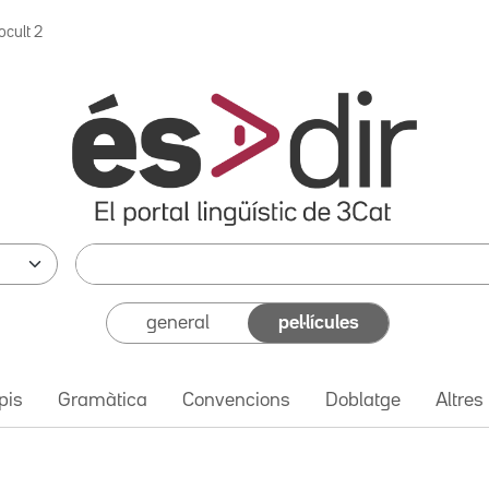
ocult 2
general
pel·lícules
pis
Gramàtica
Convencions
Doblatge
Altres