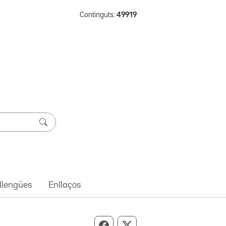
Continguts:
49919
 llengües
Enllaços