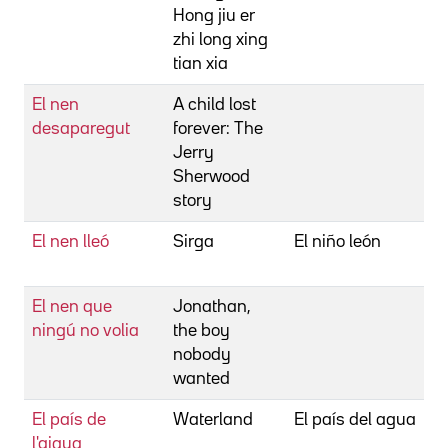
Hong jiu er
zhi long xing
tian xia
El nen
A child lost
W
desaparegut
forever: The
Jerry
Sherwood
story
El nen lleó
Sirga
El niño león
G
P
El nen que
Jonathan,
K
ningú no volia
the boy
G
nobody
wanted
El país de
Waterland
El país del agua
G
l'aigua
S