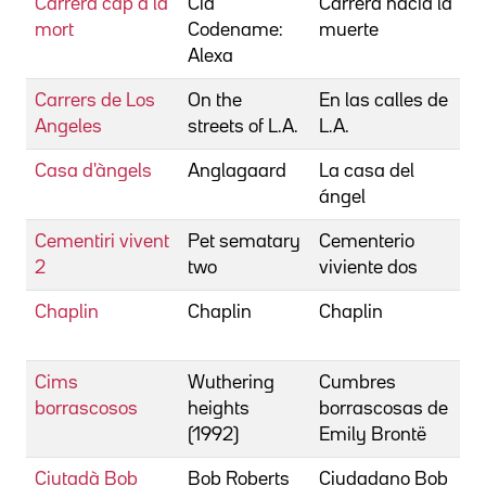
Carrera cap a la
Cia
Carrera hacia la
M
mort
Codename:
muerte
J
Alexa
Carrers de Los
On the
En las calles de
B
Angeles
streets of L.A.
L.A.
S
Casa d'àngels
Anglagaard
La casa del
N
ángel
Cementiri vivent
Pet sematary
Cementerio
L
2
two
viviente dos
M
Chaplin
Chaplin
Chaplin
A
R
Cims
Wuthering
Cumbres
K
borrascosos
heights
borrascosas de
P
(1992)
Emily Brontë
Ciutadà Bob
Bob Roberts
Ciudadano Bob
R