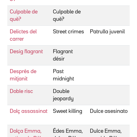
Culpable de
Culpable de
S
què?
què?
Delictes del
Street crimes
Patrulla juvenil
S
carrer
S
Desig flagrant
Flagrant
F
désir
C
Després de
Past
E
mitjanit
midnight
J
Doble risc
Double
S
jeopardy
L
Dolç assassinat
Sweet killing
Dulce asesinato
M
E
Dolça Emma,
Édes Emma,
Dulce Emma,
S