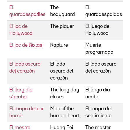
El
The
El
J
guardaespatlles
bodyguard
guardaespaldas
M
El joc de
The player
El juego de
A
Hollywood
Hollywood
R
El joc de l'èxtasi
Rapture
Muerte
B
programada
T
El lado oscuro
El lado
El lado oscuro
S
del corazón
oscuro del
del corazón
E
corazón
El llarg dia
The long day
El largo día
D
s'acaba
closes
acaba
T
El mapa del cor
Map of the
El mapa del
W
humà
human heart
sentimiento
El mestre
Huang Fei
The master
T