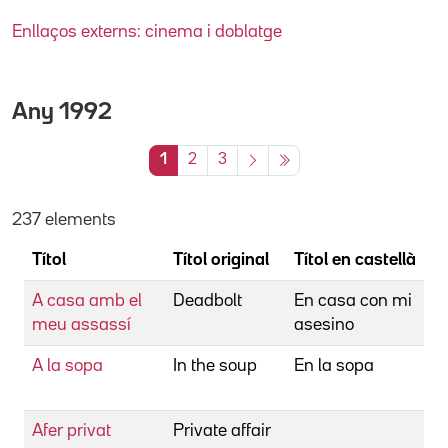
Enllaços externs: cinema i doblatge
Any
1992
1
2
3
237 elements
Títol
Títol original
Títol en castellà
D
A casa amb el
Deadbolt
En casa con mi
J
meu assassí
asesino
D
A la sopa
In the soup
En la sopa
R
A
Afer privat
Private affair
A