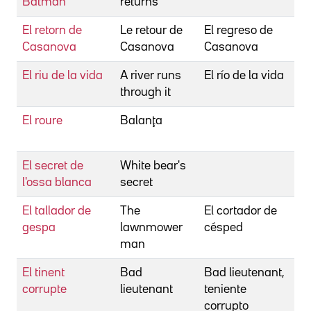
Batman
returns
El retorn de
Le retour de
El regreso de
N
Casanova
Casanova
Casanova
E
El riu de la vida
A river runs
El río de la vida
R
through it
R
El roure
Balanţa
P
L
El secret de
White bear's
l'ossa blanca
secret
El tallador de
The
El cortador de
L
gespa
lawnmower
césped
man
El tinent
Bad
Bad lieutenant,
F
corrupte
lieutenant
teniente
corrupto