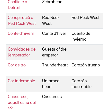
Conflicte a
Zebrahead
D
Detroit
A
Conspiració a
Red Rock
Red Rock West
D
Red Rock West
West
Conte d'hivern
Conte d'hiver
Cuento de
R
invierno
Convidades de
Guests of the
P
l'emperador
emperor
A
Cor de tro
Thunderheart
Corazón trueno
A
M
Cor indomable
Untamed
Corazón
B
heart
indomable
Crisscross,
Crisscross
M
aquell estiu del
C
69