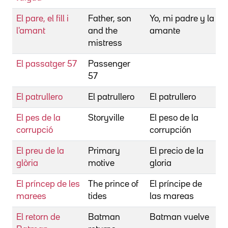
El pare, el fill i
Father, son
Yo, mi padre y la
S
l'amant
and the
amante
mistress
El passatger 57
Passenger
H
57
El patrullero
El patrullero
El patrullero
C
El pes de la
Storyville
El peso de la
F
corrupció
corrupción
El preu de la
Primary
El precio de la
A
glòria
motive
gloria
D
El príncep de les
The prince of
El príncipe de
S
marees
tides
las mareas
B
El retorn de
Batman
Batman vuelve
B