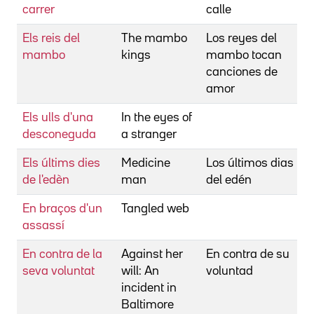
carrer
calle
Els reis del
The mambo
Los reyes del
G
mambo
kings
mambo tocan
A
canciones de
amor
Els ulls d'una
In the eyes of
U
desconeguda
a stranger
T
Els últims dies
Medicine
Los últimos dias
M
de l'edèn
man
del edén
J
En braços d'un
Tangled web
C
assassí
R
En contra de la
Against her
En contra de su
M
seva voluntat
will: An
voluntad
incident in
Baltimore