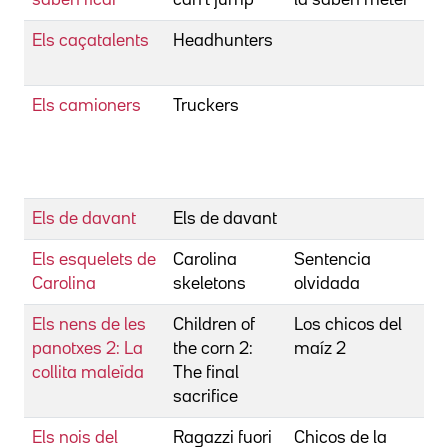
Els caçatalents
Headhunters
L
S
Els camioners
Truckers
C
J
V
T
Els de davant
Els de davant
G
Els esquelets de
Carolina
Sentencia
E
Carolina
skeletons
olvidada
Els nens de les
Children of
Los chicos del
P
panotxes 2: La
the corn 2:
maíz 2
collita maleïda
The final
sacrifice
Els nois del
Ragazzi fuori
Chicos de la
R