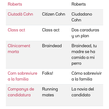
Roberts
Roberts
Ciutadà Cohn
Citizen Cohn
Ciudadano
P
Cohn
F
Class act
Class act
Dos caraduras
M
y un plan
Clínicament
Braindead
Braindead, tu
J
morta
madre se ha
P
comido a mi
perro
Com sobreviure
Folks!
Cómo sobrevivir
K
a la família
a la familia
Companys de
Running
La novia del
L
candidatura
mates
candidato
H
M