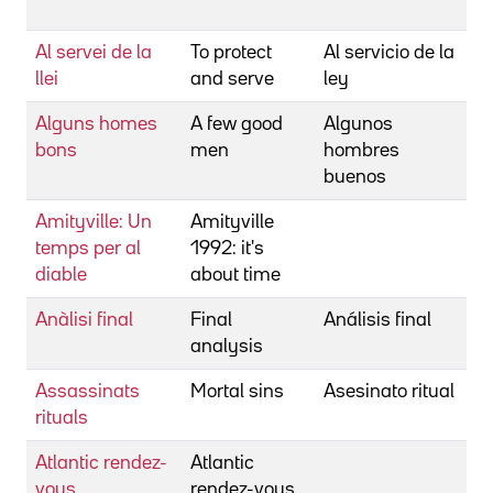
G
Al servei de la
To protect
Al servicio de la
W
llei
and serve
ley
Alguns homes
A few good
Algunos
R
bons
men
hombres
buenos
Amityville: Un
Amityville
R
temps per al
1992: it's
diable
about time
Anàlisi final
Final
Análisis final
J
analysis
Assassinats
Mortal sins
Asesinato ritual
M
rituals
B
Atlantic rendez-
Atlantic
Z
vous
rendez-vous
P