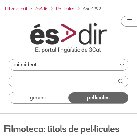
Llibre d'estil
ésAdir
Pel·lícules
Any 1992
general
pel·lícules
Filmoteca: títols de pel·lícules