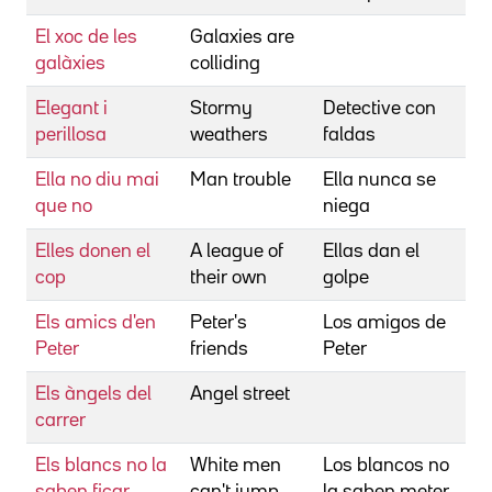
El xoc de les
Galaxies are
R
galàxies
colliding
Elegant i
Stormy
Detective con
M
perillosa
weathers
faldas
W
Ella no diu mai
Man trouble
Ella nunca se
R
que no
niega
Elles donen el
A league of
Ellas dan el
M
cop
their own
golpe
P
Els amics d'en
Peter's
Los amigos de
B
Peter
friends
Peter
K
Els àngels del
Angel street
H
carrer
Els blancs no la
White men
Los blancos no
S
saben ficar
can't jump
la saben meter