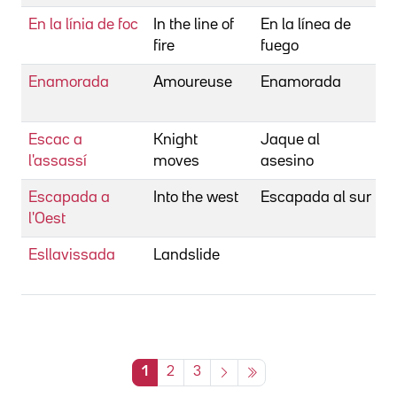
En la línia de foc
In the line of
En la línea de
P
fire
fuego
W
Enamorada
Amoureuse
Enamorada
D
J
Escac a
Knight
Jaque al
S
l'assassí
moves
asesino
C
Escapada a
Into the west
Escapada al sur
N
l'Oest
Esllavissada
Landslide
L
C
1
2
3