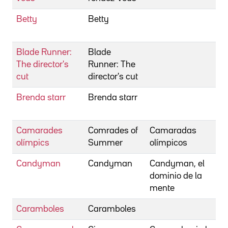
Betty
Betty
C
C
Blade Runner:
Blade
S
The director's
Runner: The
cut
director's cut
Brenda starr
Brenda starr
M
E
Camarades
Comrades of
Camaradas
W
olímpics
Summer
olímpicos
T
Candyman
Candyman
Candyman, el
R
dominio de la
B
mente
Caramboles
Caramboles
F