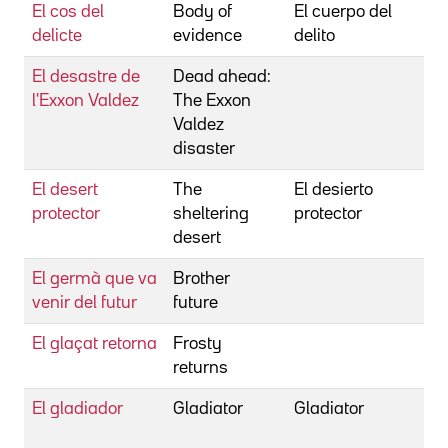
El cos del
Body of
El cuerpo del
E
delicte
evidence
delito
El desastre de
Dead ahead:
S
l'Exxon Valdez
The Exxon
Valdez
disaster
El desert
The
El desierto
B
protector
sheltering
protector
R
desert
d
El germà que va
Brother
C
venir del futur
future
I
El glaçat retorna
Frosty
B
returns
M
El gladiador
Gladiator
Gladiator
H
R