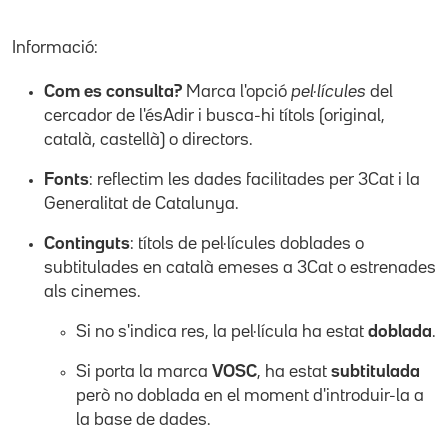
Informació:
Com es consulta?
Marca l'opció
pel·lícules
del
cercador de l'ésAdir i busca-hi títols (original,
català, castellà) o directors.
Fonts
: reflectim les dades facilitades per 3Cat i la
Generalitat de Catalunya.
Continguts
: títols de pel·lícules doblades o
subtitulades en català emeses a 3Cat o estrenades
als cinemes.
Si no s'indica res, la pel·lícula ha estat
doblada
.
Si porta la marca
VOSC
, ha estat
subtitulada
però no doblada en el moment d'introduir-la a
la base de dades.