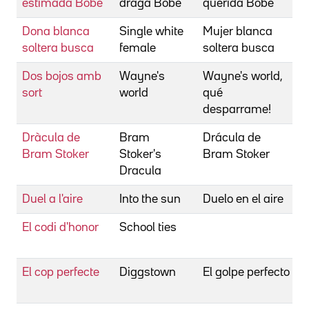
estimada Böbe
drága Böbe
querida Böbe
Dona blanca
Single white
Mujer blanca
S
soltera busca
female
soltera busca
B
Dos bojos amb
Wayne's
Wayne's world,
S
sort
world
qué
P
desparrame!
Dràcula de
Bram
Drácula de
C
Bram Stoker
Stoker's
Bram Stoker
F
Dracula
Duel a l'aire
Into the sun
Duelo en el aire
K
El codi d'honor
School ties
M
R
El cop perfecte
Diggstown
El golpe perfecto
R
M