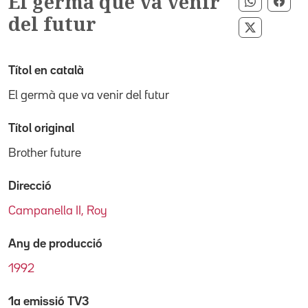
El germà que va venir
Comparti
Comp
del futur
Compartir
Títol en català
El germà que va venir del futur
Títol original
Brother future
Direcció
Campanella II, Roy
Any de producció
1992
1a emissió TV3