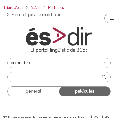
Llibre d'estil
ésAdir
Pel·lícules
El germà que va venir del futur
general
pel·lícules