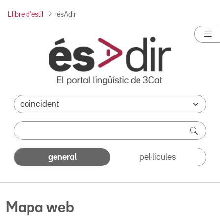
Llibre d'estil
ésAdir
general
pel·lícules
Mapa web