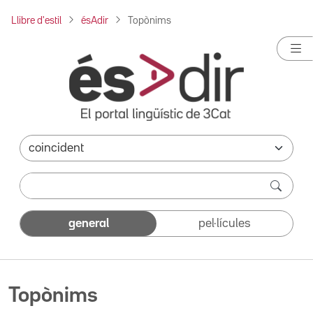
Llibre d'estil
ésAdir
Topònims
general
pel·lícules
Topònims