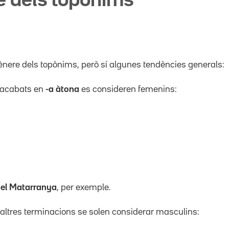
e dels topònims
ènere dels topònims, però sí algunes tendències generals:
s acabats en
-a àtona
es consideren femenins:
:
el Matarranya
, per exemple.
 altres terminacions se solen considerar masculins: