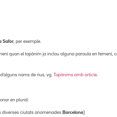
a Safor
, per exemple.
mení quan el topònim ja inclou alguna paraula en femení, c
 d'alguns noms de rius, vg.
Topònims amb article
.
nar en plural:
s diverses ciutats anomenades
Barcelona
)