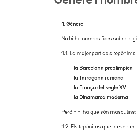
Gènere i nombr
1. Gènere
No hi ha normes fixes sobre el g
1.1. La major part dels topònim
la Barcelona preolímpica
la Tarragona romana
la França del segle XV
la Dinamarca moderna
Però n’hi ha que són masculins
1.2. Els topònims que presenten