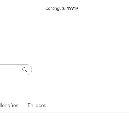
Continguts:
49919
 llengües
Enllaços