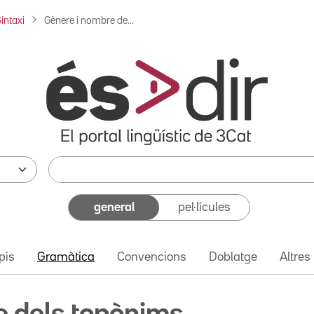
intaxi
Gènere i nombre de...
general
pel·lícules
pis
Gramàtica
Convencions
Doblatge
Altres