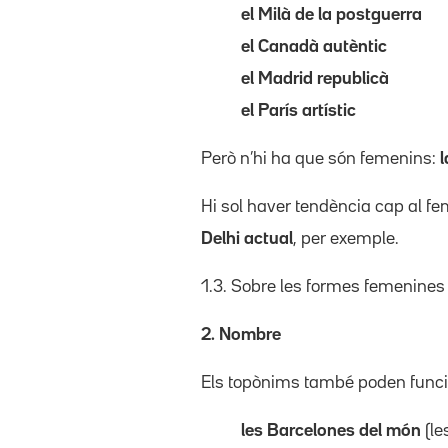
el Milà de la postguerra
el Canadà autèntic
el Madrid republicà
el París artístic
Però n’hi ha que són femenins:
l
Hi sol haver tendència cap al fe
Delhi actual
, per exemple.
1.3. Sobre les formes femenines
2. Nombre
Els topònims també poden funcio
les Barcelones del món
(le