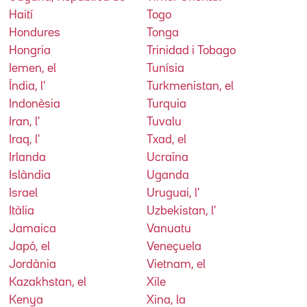
Haití
Togo
Hondures
Tonga
Hongria
Trinidad i Tobago
Iemen, el
Tunísia
Índia, l'
Turkmenistan, el
Indonèsia
Turquia
Iran, l'
Tuvalu
Iraq, l'
Txad, el
Irlanda
Ucraïna
Islàndia
Uganda
Israel
Uruguai, l'
Itàlia
Uzbekistan, l'
Jamaica
Vanuatu
Japó, el
Veneçuela
Jordània
Vietnam, el
Kazakhstan, el
Xile
Kenya
Xina, la