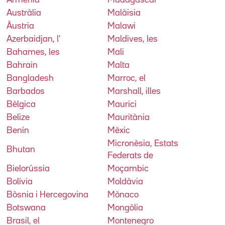
Austràlia
Malàisia
Àustria
Malawi
Azerbaidjan, l'
Maldives, les
Bahames, les
Mali
Bahrain
Malta
Bangladesh
Marroc, el
Barbados
Marshall, illes
Bèlgica
Maurici
Belize
Mauritània
Benín
Mèxic
Micronèsia, Estats
Bhutan
Federats de
Bielorússia
Moçambic
Bolívia
Moldàvia
Bòsnia i Hercegovina
Mònaco
Botswana
Mongòlia
Brasil, el
Montenegro