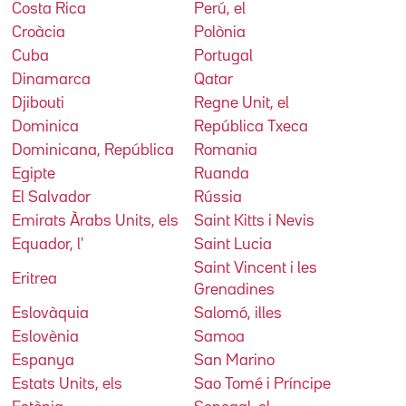
Costa Rica
Perú, el
Croàcia
Polònia
Cuba
Portugal
Dinamarca
Qatar
Djibouti
Regne Unit, el
Dominica
República Txeca
Dominicana, República
Romania
Egipte
Ruanda
El Salvador
Rússia
Emirats Àrabs Units, els
Saint Kitts i Nevis
Equador, l'
Saint Lucia
Saint Vincent i les
Eritrea
Grenadines
Eslovàquia
Salomó, illes
Eslovènia
Samoa
Espanya
San Marino
Estats Units, els
Sao Tomé i Príncipe