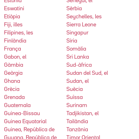
Estònia
Senegal, el
Eswatini
Sèrbia
Etiòpia
Seychelles, les
Fiji, illes
Sierra Leone
Filipines, les
Singapur
Finlàndia
Síria
França
Somàlia
Gabon, el
Sri Lanka
Gàmbia
Sud-àfrica
Geòrgia
Sudan del Sud, el
Ghana
Sudan, el
Grècia
Suècia
Grenada
Suïssa
Guatemala
Surinam
Guinea-Bissau
Tadjikistan, el
Guinea Equatorial
Tailàndia
Guinea, República de
Tanzània
Guyana, República de
Timor Oriental