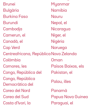
Brunei
Myanmar
Bulgària
Namíbia
Burkina Faso
Nauru
Burundi
Nepal, el
Cambodja
Nicaragua
Camerun, el
Níger, el
Canadà, el
Nigèria
Cap Verd
Noruega
Centreafricana, República
Nova Zelanda
Colòmbia
Oman
Comores, les
Països Baixos, els
Congo, República del
Pakistan, el
Congo, República
Palau, illes
Democràtica del
Corea del Nord
Panamà
Corea del Sud
Papua Nova Guinea
Costa d'Ivori, la
Paraguai, el