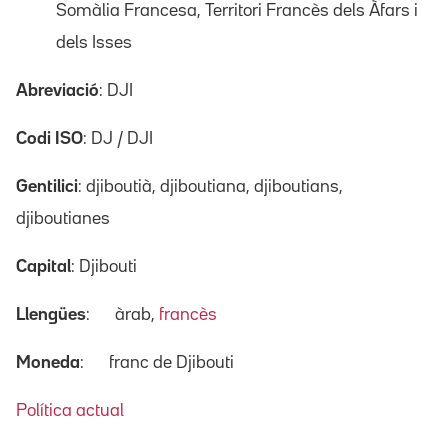
Somàlia Francesa, Territori Francès dels Àfars i
dels Isses
Abreviació
: DJI
Codi ISO
: DJ / DJI
Gentilici
: djiboutià, djiboutiana, djiboutians,
djiboutianes
Capital
: Djibouti
Llengües
:
àrab,
francès
Moneda
:
franc de Djibouti
Política actual