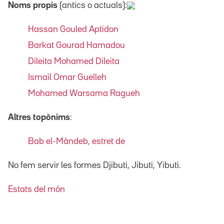
Noms propis
(antics o actuals):
Hassan Gouled Aptidon
Barkat Gourad Hamadou
Dileita Mohamed Dileita
Ismaïl Omar Guelleh
Mohamed Warsama Ragueh
Altres topònims
:
Bab el-Màndeb, estret de
No fem servir les formes Djibuti, Jibuti, Yibuti.
Estats del món