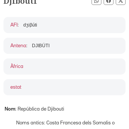
Djibouti
Compartir pe
Compart
Co
dʒiβúti
AFI
:
DJIBÚTI
Antena
:
Àfrica
estat
Nom
: República de Djibouti
Noms antics: Costa Francesa dels Somalis o