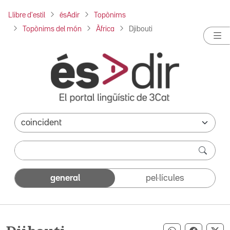
Llibre d'estil
ésAdir
Topònims
Topònims del món
Àfrica
Djibouti
general
pel·lícules