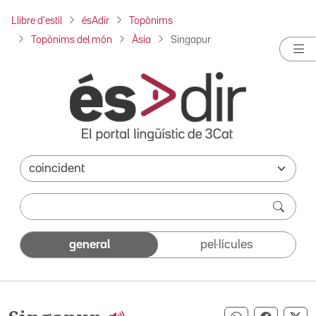
Llibre d'estil
ésAdir
Topònims
Topònims del món
Àsia
Singapur
general
pel·lícules