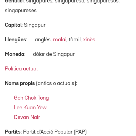
Gentilici
: singapurès, singapuresa, singapuresos,
singapureses
Capital
: Singapur
Llengües
:
anglès,
malai
, tàmil,
xinès
Moneda
:
dòlar de Singapur
Política actual
Noms propis
(antics o actuals):
Goh Chok Tong
Lee Kuan Yew
Devan Nair
Partits
: Partit d'Acció Popular (PAP)