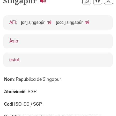
Singapur
Compartir pe
Compart
Co
[or.] siŋgəpúr
[occ.] siŋgapúr
AFI
:
Àsia
estat
Nom
: República de Singapur
Abreviació
: SGP
Codi ISO
: SG / SGP