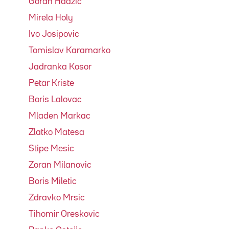
Goran Hadzic
Mirela Holy
Ivo Josipovic
Tomislav Karamarko
Jadranka Kosor
Petar Kriste
Boris Lalovac
Mladen Markac
Zlatko Matesa
Stipe Mesic
Zoran Milanovic
Boris Miletic
Zdravko Mrsic
Tihomir Oreskovic