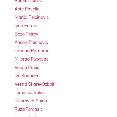
Ranko Ostojic
Ante Pavelic
Marija Pejcinovic
Ivan Pernar
Bozo Petrov
Andrej Plenkovic
Dragan Primorac
Milorad Pupovac
Vesna Pusic
Ivo Sanader
Vesna Skare-Ozbolt
Tomislav Sokol
Dubravka Suica
Ruza Tomasic