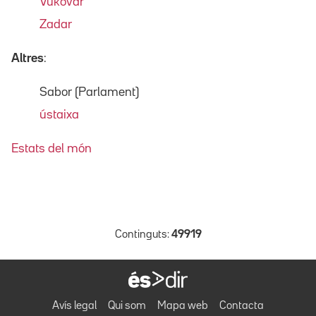
Vukovar
Zadar
Altres
:
Sabor (Parlament)
ústaixa
Estats del món
Continguts:
49919
Avís legal
Qui som
Mapa web
Contacta