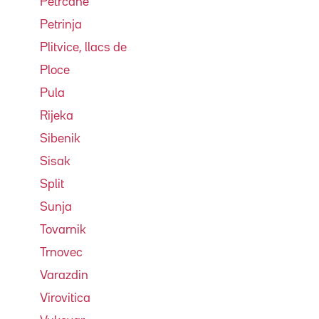
Petrcane
Petrinja
Plitvice, llacs de
Ploce
Pula
Rijeka
Sibenik
Sisak
Split
Sunja
Tovarnik
Trnovec
Varazdin
Virovitica