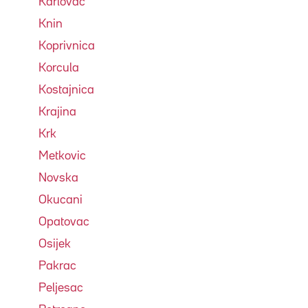
Karlovac
Knin
Koprivnica
Korcula
Kostajnica
Krajina
Krk
Metkovic
Novska
Okucani
Opatovac
Osijek
Pakrac
Peljesac