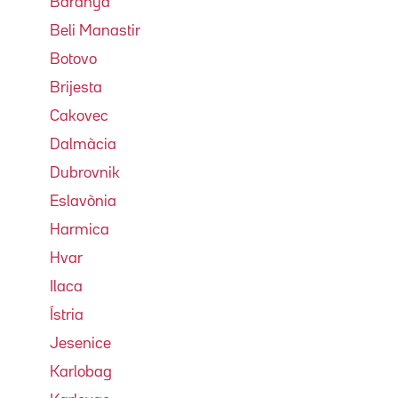
Baranya
Beli Manastir
Botovo
Brijesta
Cakovec
Dalmàcia
Dubrovnik
Eslavònia
Harmica
Hvar
Ilaca
Ístria
Jesenice
Karlobag