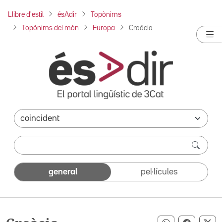
Llibre d'estil
ésAdir
Topònims
Topònims del món
Europa
Croàcia
general
pel·lícules