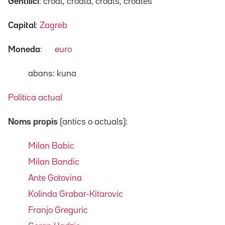
Gentilici
: croat, croata, croats, croates
Capital
:
Zagreb
Moneda
:
euro
abans: kuna
Política actual
Noms propis
(antics o actuals):
Milan Babic
Milan Bandic
Ante Gotovina
Kolinda Grabar-Kitarovic
Franjo Greguric