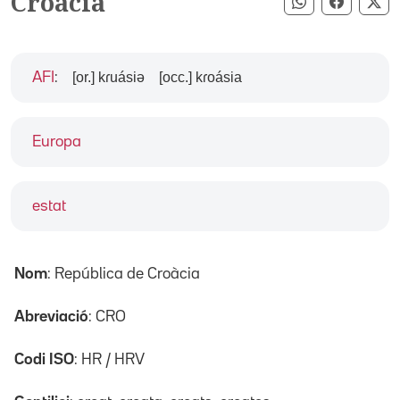
Croàcia
Compartir pe
Compart
Co
[or.] kɾuásiə
[occ.] kɾoásia
AFI
:
Europa
estat
Nom
: República de Croàcia
Abreviació
: CRO
Codi ISO
: HR / HRV