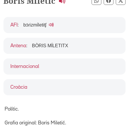
Boris Miletic
Compartir pe
Compart
Co
bɔ́ɾizmíletitʃ
AFI
:
BÒRIS MÍLETITX
Antena
:
Internacional
Croàcia
Polític.
Grafia original: Boris Miletić.