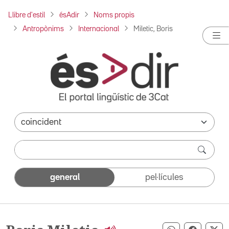
Llibre d'estil
ésAdir
Noms propis
Antropònims
Internacional
Miletic, Boris
general
pel·lícules