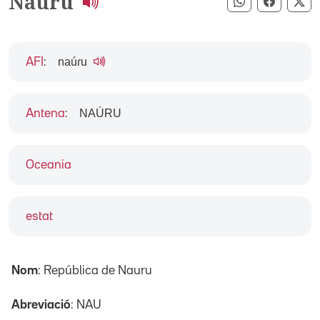
Nauru
Compartir pe
Compart
Co
naúɾu
AFI
:
NAÚRU
Antena
:
Oceania
estat
Nom
: República de Nauru
Abreviació
: NAU