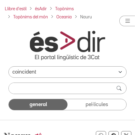
Llibre d'estil
ésAdir
Topònims
Topònims del món
Oceania
Nauru
general
pel·lícules