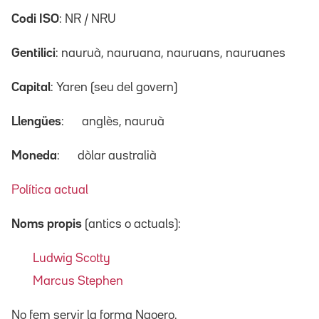
Codi ISO
: NR / NRU
Gentilici
: nauruà, nauruana, nauruans, nauruanes
Capital
: Yaren (seu del govern)
Llengües
:
anglès, nauruà
Moneda
:
dòlar australià
Política actual
Noms propis
(antics o actuals):
Ludwig Scotty
Marcus Stephen
No fem servir la forma Naoero.