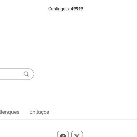
Continguts:
49919
 llengües
Enllaços