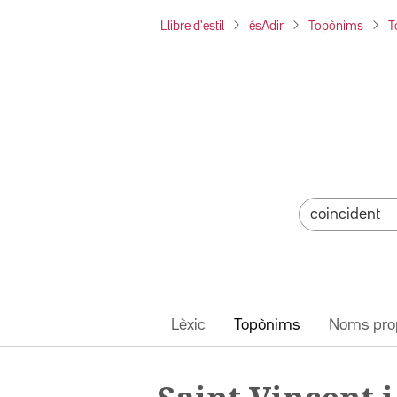
Llibre d'estil
ésAdir
Topònims
T
Lèxic
Topònims
Noms pro