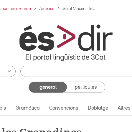
opònims del món
Amèrica
Saint Vincent i le...
general
pel·lícules
pis
Gramàtica
Convencions
Doblatge
Altres