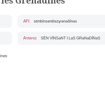
i les Grenadines
sɛ́mbínsəntiləzɣɾənəðínəs
AFI
:
SÈN VÍNSaNT I LaS GRaNaDÍNaS
Antena
:
dines