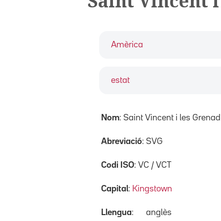
Saint Vincent 
Amèrica
estat
Nom
: Saint Vincent i les Grena
Abreviació
: SVG
Codi ISO
: VC / VCT
Capital
:
Kingstown
Llengua
:
anglès