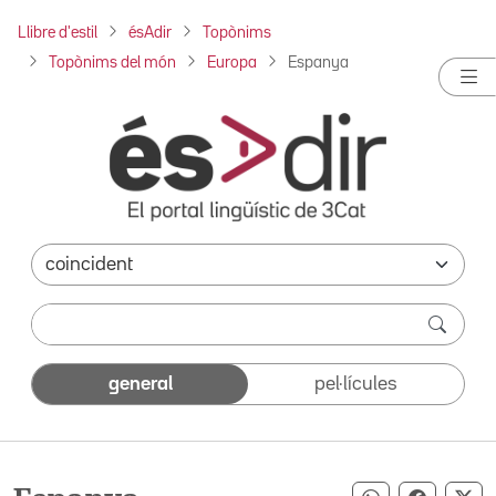
Llibre d'estil
ésAdir
Topònims
Topònims del món
Europa
Espanya
general
pel·lícules