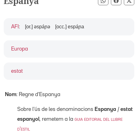
Espanya
Compartir pe
Compart
Co
[or.] əspáɲə
[occ.] espáɲa
AFI
:
Europa
estat
Nom
: Regne d'Espanya
Sobre l'ús de les denominacions
Espanya
/
estat
espanyol
, remetem a la
guia editorial del llibre
d'estil