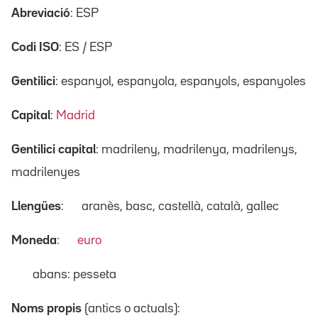
Abreviació
: ESP
Codi ISO
: ES / ESP
Gentilici
: espanyol, espanyola, espanyols, espanyoles
Capital
:
Madrid
Gentilici capital
: madrileny, madrilenya, madrilenys,
madrilenyes
Llengües
:
aranès, basc, castellà, català, gallec
Moneda
:
euro
abans: pesseta
Noms propis
(antics o actuals):