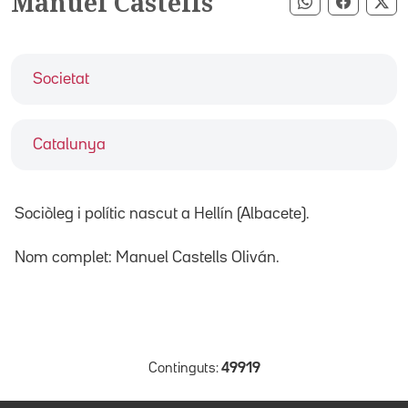
Manuel Castells
Compartir pe
Compart
Co
Societat
Catalunya
Sociòleg i polític nascut a Hellín (Albacete).
Nom complet: Manuel Castells Oliván.
Continguts:
49919