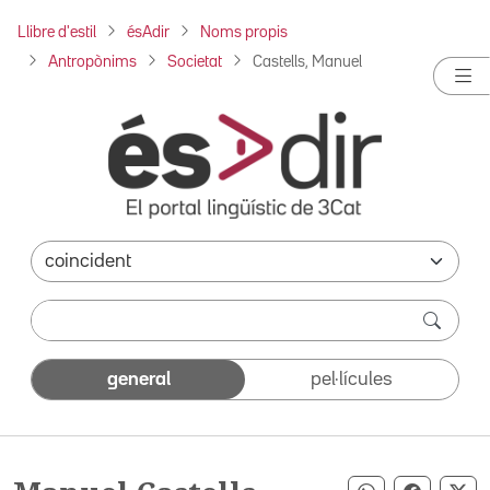
Llibre d'estil
ésAdir
Noms propis
Antropònims
Societat
Castells, Manuel
general
pel·lícules