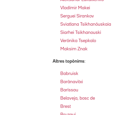
Vladímir Makei
Serguei Sirankov
Sviatlana Tsikhanóuskaia
Siarhei Tsikhanouski
Verónika Tsepkalo
Maksim Znak
Altres topònims
:
Babruisk
Barànavitxi
Baríssau
Belaveja, bosc de
Brest
Bruzguí