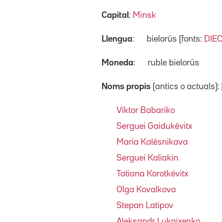
Capital
:
Minsk
Llengua
:
bielorús (fonts:
DIE
Moneda
:
ruble bielorús
Noms propis
(antics o actuals):
Víktor Babariko
Serguei Gaidukévitx
Maria Kalésnikava
Serguei Kaliakin
Tatiana Korotkévitx
Olga Kovalkova
Stepan Latipov
Aleksandr Lukaixenko