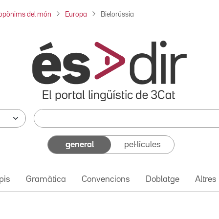
opònims del món
Europa
Bielorússia
general
pel·lícules
pis
Gramàtica
Convencions
Doblatge
Altres