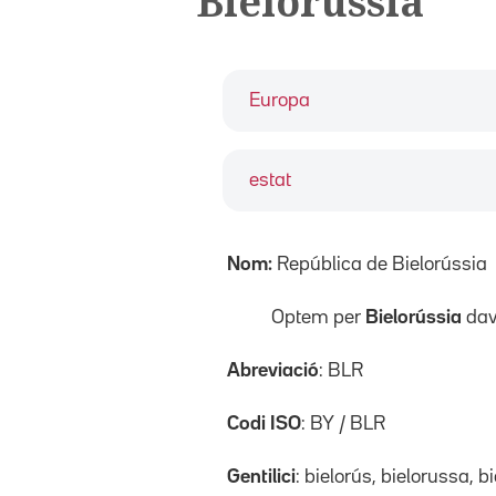
Bielorússia
Europa
estat
Nom:
República de Bielorússia
Optem per
Bielorússia
dav
Abreviació
: BLR
Codi ISO
: BY / BLR
Gentilici
: bielorús, bielorussa, b