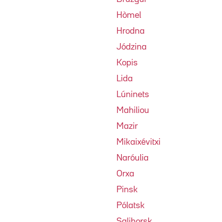
Hòmel
Hrodna
Jódzina
Kopis
Lida
Lúninets
Mahiliou
Mazir
Mikaixévitxi
Naróulia
Orxa
Pinsk
Pólatsk
Salihorsk