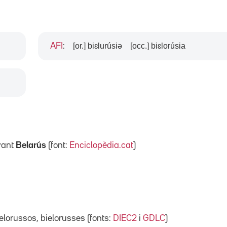
[or.] biɛlurúsiə
[occ.] biɛlorúsia
AFI
:
ant
Belarús
(font:
Enciclopèdia.cat
)
ielorussos, bielorusses (fonts:
DIEC2
i
GDLC
)