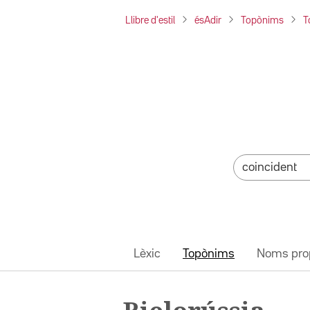
Llibre d'estil
ésAdir
Topònims
T
Lèxic
Topònims
Noms pro