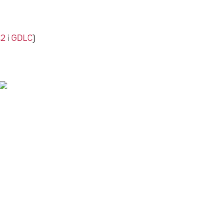
C2
i
GDLC
)