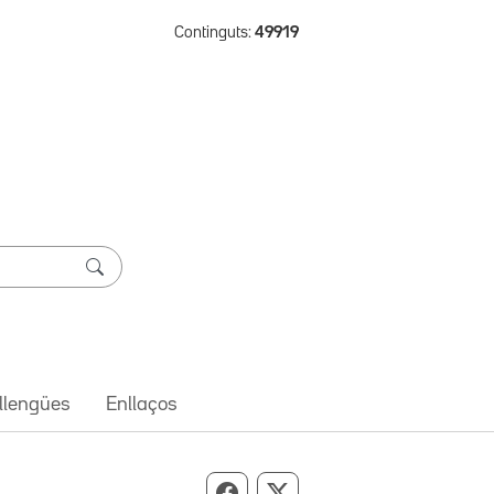
Continguts:
49919
 llengües
Enllaços