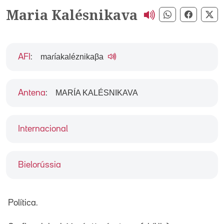
Maria Kalésnikava
Compartir pe
Compart
Co
maɾíakaléznikaβa
AFI
:
MARÍA KALÉSNIKAVA
Antena
:
Internacional
Bielorússia
Política.