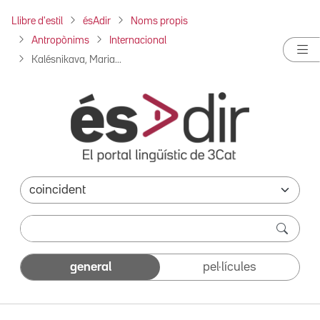
Llibre d'estil
ésAdir
Noms propis
Antropònims
Internacional
Kalésnikava, Maria...
general
pel·lícules