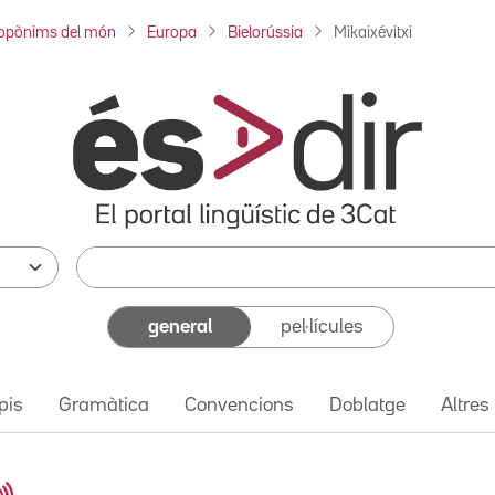
opònims del món
Europa
Bielorússia
Mikaixévitxi
general
pel·lícules
pis
Gramàtica
Convencions
Doblatge
Altres