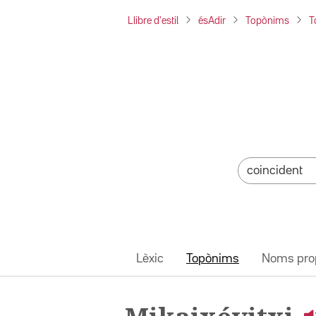
Llibre d'estil
ésAdir
Topònims
T
Lèxic
Topònims
Noms pro