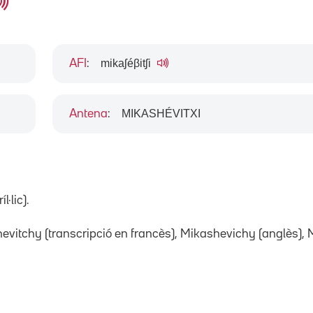
mikaʃéβitʃi
AFI
:
MIKASHÉVITXI
Antena
:
l·lic).
evitchy (transcripció en francès), Mikashevichy (anglès), 