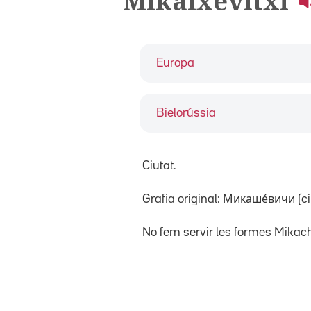
Mikaixévitxi
Europa
Bielorússia
Ciutat.
Grafia original: Микаше́вичи (cirí
No fem servir les formes Mikach