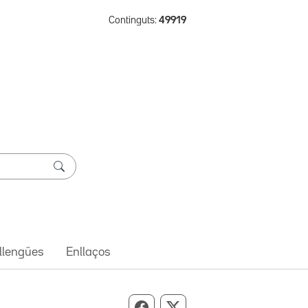
Continguts:
49919
 llengües
Enllaços