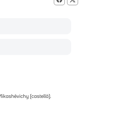
Compartir per Facebook
Compartir per X
Mikashévichy (castellà).