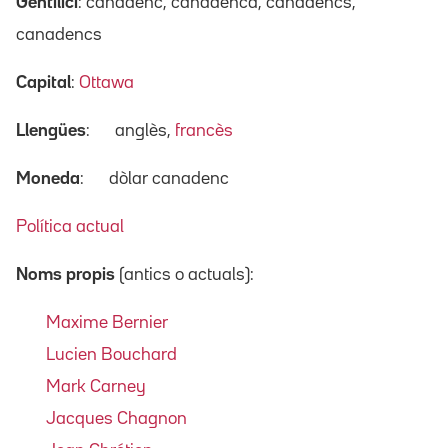
Gentilici
: canadenc, canadenca, canadencs,
canadencs
Capital
:
Ottawa
Llengües
:
anglès,
francès
Moneda
:
dòlar canadenc
Política actual
Noms propis
(antics o actuals):
Maxime Bernier
Lucien Bouchard
Mark Carney
Jacques Chagnon