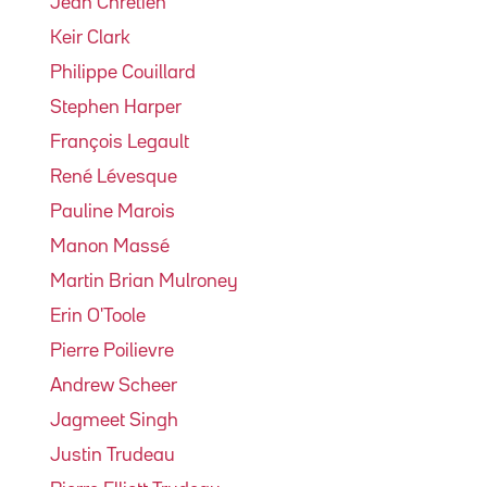
Jean Chrétien
Keir Clark
Philippe Couillard
Stephen Harper
François Legault
René Lévesque
Pauline Marois
Manon Massé
Martin Brian Mulroney
Erin O'Toole
Pierre Poilievre
Andrew Scheer
Jagmeet Singh
Justin Trudeau