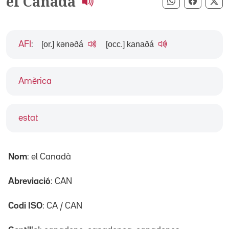
el Canadà
Compartir pe
Compart
Co
[or.] kənəðá
[occ.] kanaðá
AFI
:
Amèrica
estat
Nom
: el Canadà
Abreviació
: CAN
Codi ISO
: CA / CAN