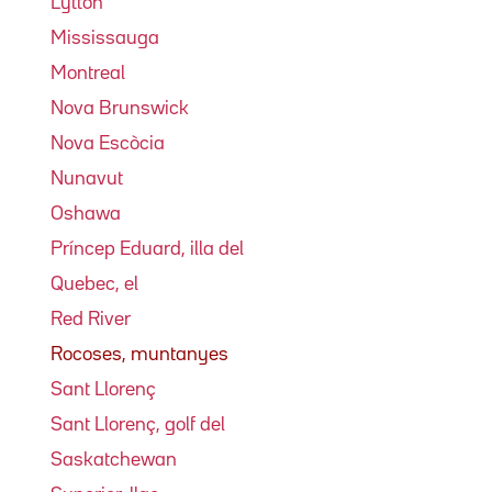
Lytton
Mississauga
Montreal
Nova Brunswick
Nova Escòcia
Nunavut
Oshawa
Príncep Eduard, illa del
Quebec, el
Red River
Rocoses, muntanyes
Sant Llorenç
Sant Llorenç, golf del
Saskatchewan