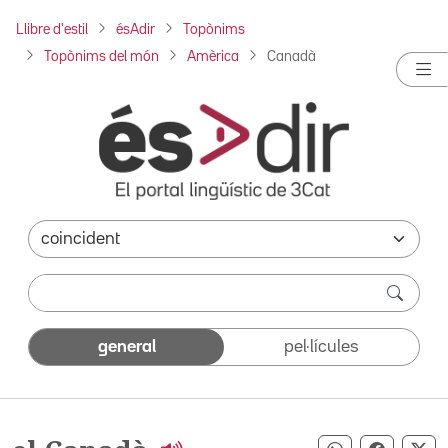
Llibre d'estil
ésAdir
Topònims
Topònims del món
Amèrica
Canadà
general
pel·lícules