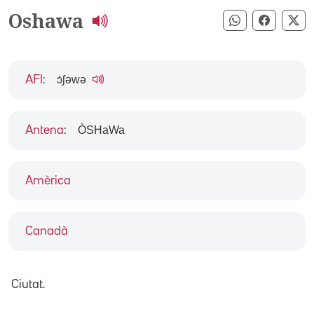
Oshawa
Compartir pe
Compart
Co
ɔ́ʃəwə
AFI
:
ÒSHaWa
Antena
:
Amèrica
Canadà
Ciutat.