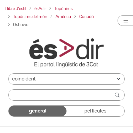
Llibre d'estil
ésAdir
Topònims
Topònims del món
Amèrica
Canadà
Oshawa
general
pel·lícules