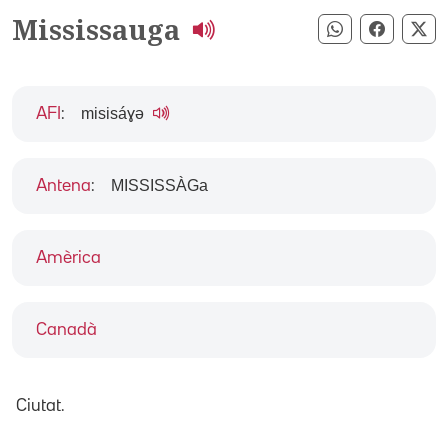
Mississauga
Compartir pe
Compart
Co
misisáɣə
AFI
:
MISSISSÀGa
Antena
:
Amèrica
Canadà
Ciutat.