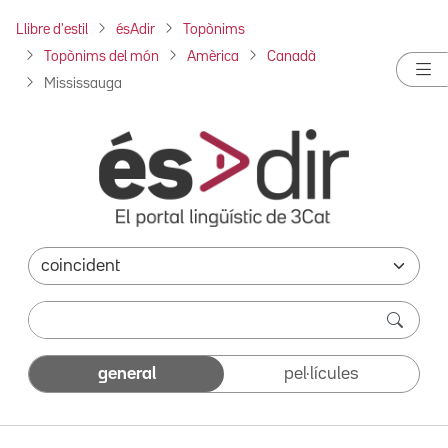
Llibre d'estil
ésAdir
Topònims
Topònims del món
Amèrica
Canadà
Mississauga
general
pel·lícules