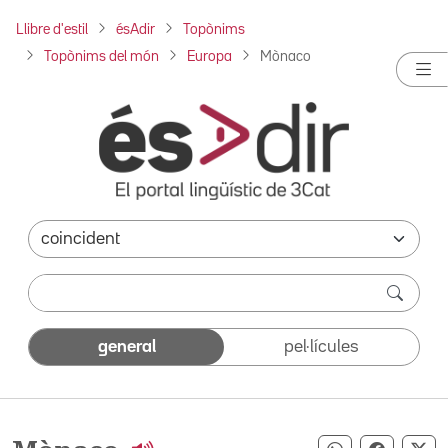
Llibre d'estil
ésAdir
Topònims
Topònims del món
Europa
Mònaco
general
pel·lícules