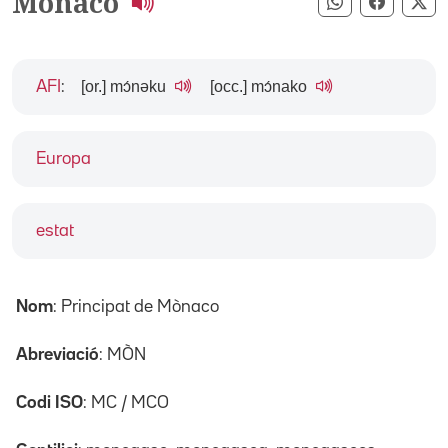
Mònaco
Compartir pe
Compart
Co
[or.] mɔ́nəku
[occ.] mɔ́nako
AFI
:
Europa
estat
Nom
: Principat de Mònaco
Abreviació
: MÒN
Codi ISO
: MC / MCO