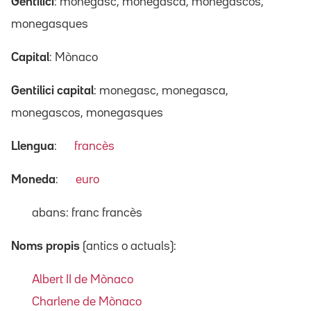
Gentilici
: monegasc, monegasca, monegascos,
monegasques
Capital
: Mònaco
Gentilici capital
: monegasc, monegasca,
monegascos, monegasques
Llengua
:
francès
Moneda
:
euro
abans: franc francès
Noms propis
(antics o actuals):
Albert II de Mònaco
Charlene de Mònaco