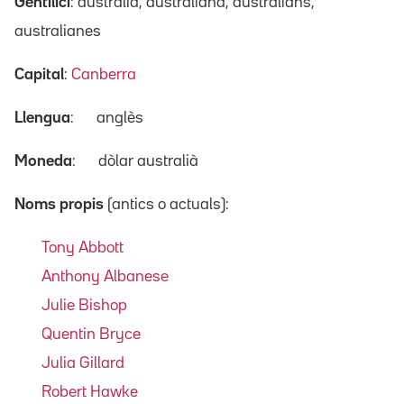
Gentilici
: australià, australiana, australians,
australianes
Capital
:
Canberra
Llengua
:
anglès
Moneda
:
dòlar australià
Noms propis
(antics o actuals):
Tony Abbott
Anthony Albanese
Julie Bishop
Quentin Bryce
Julia Gillard
Robert Hawke