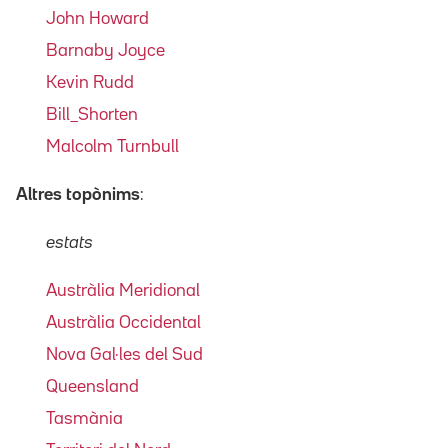
John Howard
Barnaby Joyce
Kevin Rudd
Bill_Shorten
Malcolm Turnbull
Altres topònims
:
estats
Austràlia Meridional
Austràlia Occidental
Nova Gal·les del Sud
Queensland
Tasmània