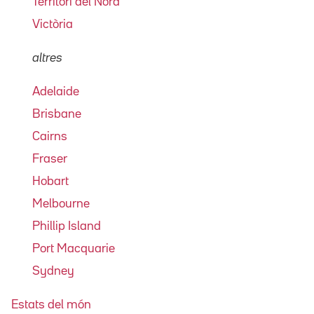
Territori del Nord
Victòria
altres
Adelaide
Brisbane
Cairns
Fraser
Hobart
Melbourne
Phillip Island
Port Macquarie
Sydney
Estats del món