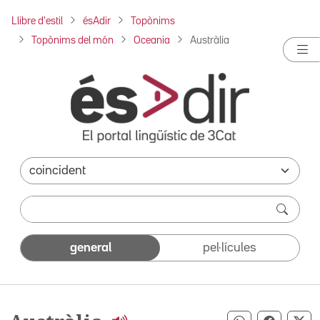
Llibre d'estil
ésAdir
Topònims
Topònims del món
Oceania
Austràlia
general
pel·lícules