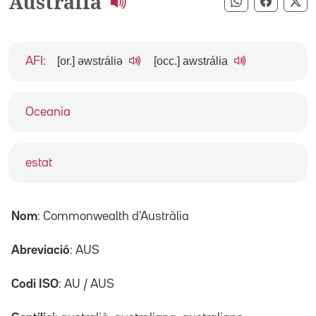
Austràlia
Compartir pe
Compart
Co
[or.] əwstɾáliə
[occ.] awstɾália
AFI
:
Oceania
estat
Nom
: Commonwealth d'Austràlia
Abreviació
: AUS
Codi ISO
: AU / AUS