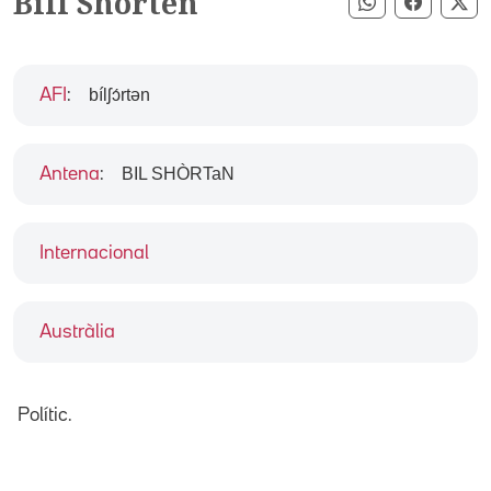
Bill Shorten
Compartir pe
Compart
Co
bílʃɔ́rtən
AFI
:
BIL SHÒRTaN
Antena
:
Internacional
Austràlia
Polític.