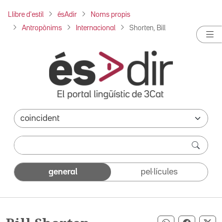
Llibre d'estil
ésAdir
Noms propis
Antropònims
Internacional
Shorten, Bill
general
pel·lícules