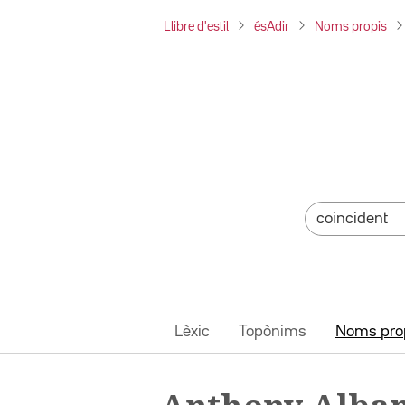
Llibre d'estil
ésAdir
Noms propis
Lèxic
Topònims
Noms pro