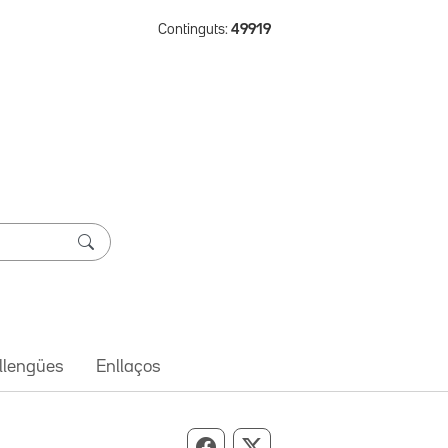
Continguts:
49919
 llengües
Enllaços