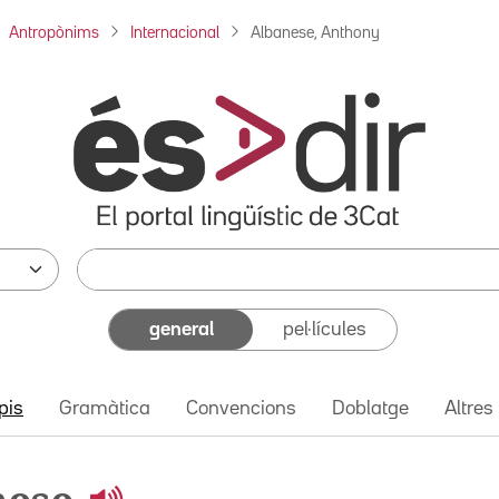
Antropònims
Internacional
Albanese, Anthony
general
pel·lícules
pis
Gramàtica
Convencions
Doblatge
Altres