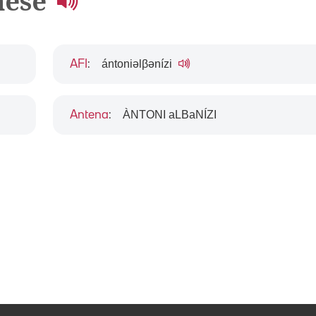
nese
ántoniəlβənízi
AFI
:
ÀNTONI aLBaNÍZI
Antena
: