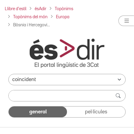
Llibre d'estil
ésAdir
Topònims
Topònims del món
Europa
Bòsnia i Hercegovi...
general
pel·lícules