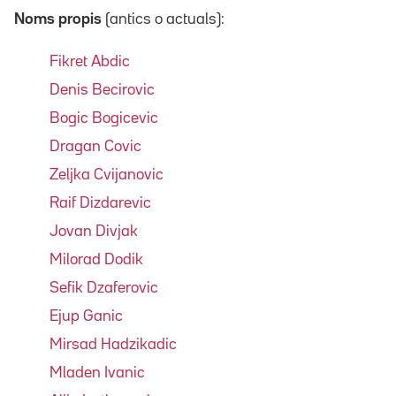
Noms propis
(antics o actuals):
Fikret Abdic
Denis Becirovic
Bogic Bogicevic
Dragan Covic
Zeljka Cvijanovic
Raif Dizdarevic
Jovan Divjak
Milorad Dodik
Sefik Dzaferovic
Ejup Ganic
Mirsad Hadzikadic
Mladen Ivanic