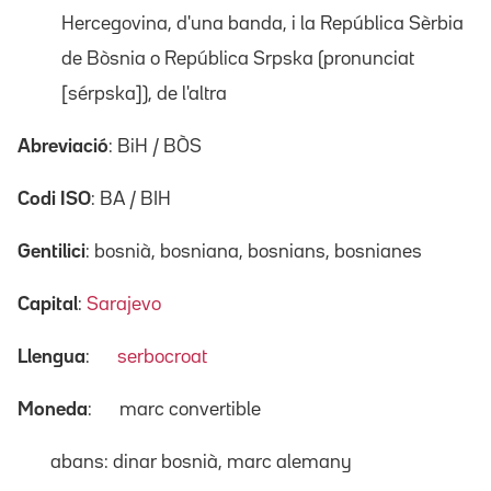
Hercegovina, d'una banda, i la República Sèrbia
de Bòsnia o República Srpska (pronunciat
[sérpska]), de l'altra
Abreviació
: BiH / BÒS
Codi ISO
: BA / BIH
Gentilici
: bosnià, bosniana, bosnians, bosnianes
Capital
:
Sarajevo
Llengua
:
serbocroat
Moneda
:
marc convertible
abans: dinar bosnià, marc alemany