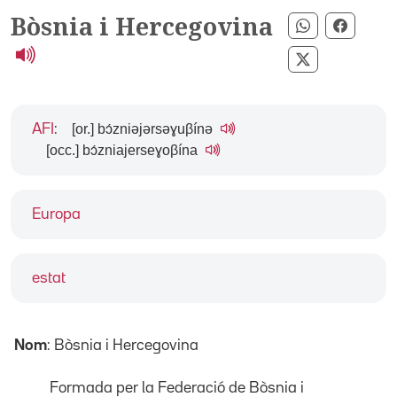
Bòsnia i Hercegovina
Compartir p
Compar
Compartir pe
[or.] bɔ́zniəjərsəɣuβínə
AFI
:
[occ.] bɔ́zniajerseɣoβína
Europa
estat
Nom
: Bòsnia i Hercegovina
Formada per la Federació de Bòsnia i