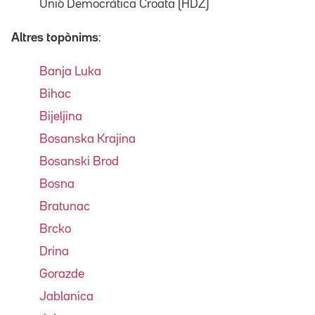
Unió Democràtica Croata (HDZ)
Altres topònims
:
Banja Luka
Bihac
Bijeljina
Bosanska Krajina
Bosanski Brod
Bosna
Bratunac
Brcko
Drina
Gorazde
Jablanica