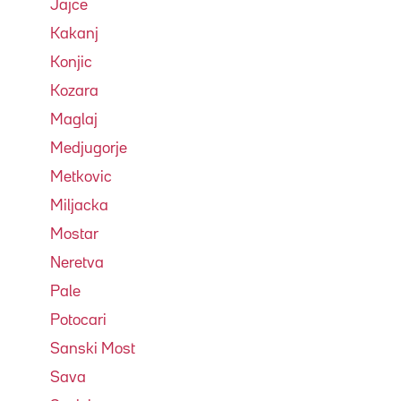
Jajce
Kakanj
Konjic
Kozara
Maglaj
Medjugorje
Metkovic
Miljacka
Mostar
Neretva
Pale
Potocari
Sanski Most
Sava