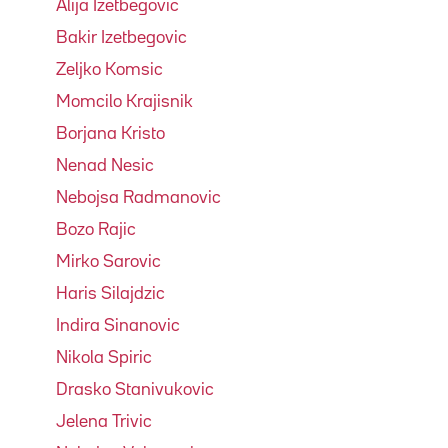
Alija Izetbegovic
Bakir Izetbegovic
Zeljko Komsic
Momcilo Krajisnik
Borjana Kristo
Nenad Nesic
Nebojsa Radmanovic
Bozo Rajic
Mirko Sarovic
Haris Silajdzic
Indira Sinanovic
Nikola Spiric
Drasko Stanivukovic
Jelena Trivic