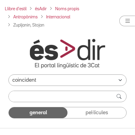
Llibre d'estil
ésAdir
Noms propis
Antropònims
Internacional
Zupljanin, Stojan
general
pel·lícules