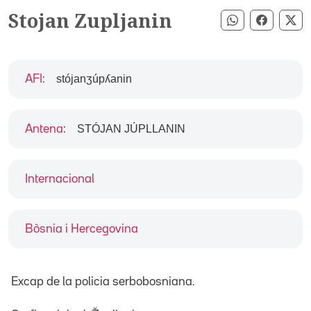
Stojan Zupljanin
Compartir pe
Compart
Co
stójanʒúpʎanin
AFI
:
STÓJAN JÚPLLANIN
Antena
:
Internacional
Bòsnia i Hercegovina
Excap de la policia serbobosniana.