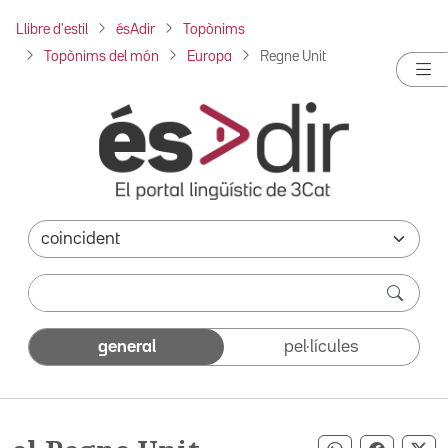
Llibre d'estil
ésAdir
Topònims
Topònims del món
Europa
Regne Unit
general
pel·lícules