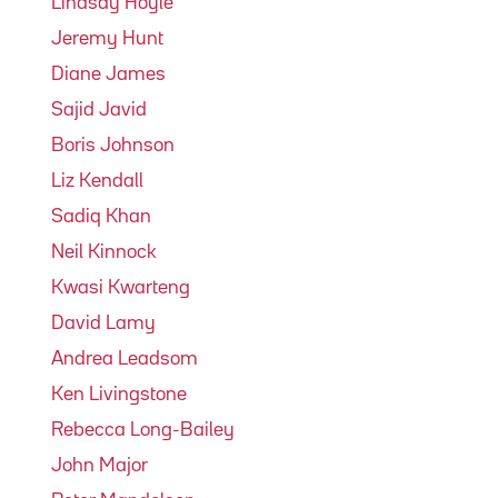
Lindsay Hoyle
Jeremy Hunt
Diane James
Sajid Javid
Boris Johnson
Liz Kendall
Sadiq Khan
Neil Kinnock
Kwasi Kwarteng
David Lamy
Andrea Leadsom
Ken Livingstone
Rebecca Long-Bailey
John Major