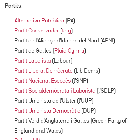
Partits
:
Alternativa Patriòtica
(PA)
Partit Conservador
(
tory
)
Partit de l'Aliança d'Irlanda del Nord (APNI)
Partit de Gal·les (
Plaid Cymru
)
Partit Laborista
(Labour)
Partit Liberal Demòcrata
(Lib Dems)
Partit Nacional Escocès
(l'SNP)
Partit Socialdemòcrata i Laborista
(l'SDLP)
Partit Unionista de l'Ulster (l'UUP)
Partit Unionista Democràtic
(DUP)
Partit Verd d'Anglaterra i Gal·les (Green Party of
England and Wales)