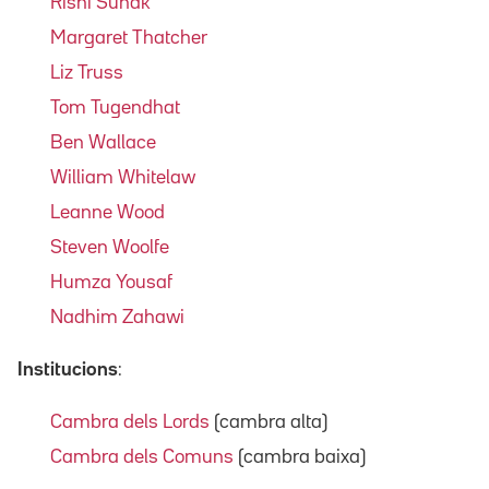
Rishi Sunak
Margaret Thatcher
Liz Truss
Tom Tugendhat
Ben Wallace
William Whitelaw
Leanne Wood
Steven Woolfe
Humza Yousaf
Nadhim Zahawi
Institucions
:
Cambra dels Lords
(cambra alta)
Cambra dels Comuns
(cambra baixa)