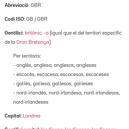
Abreviació
: GBR
Codi ISO
: GB / GBR
Gentilici
:
britànic, -a
(igual que el del territori específic
de la
Gran Bretanya
)
Per territoris:
- anglès, anglesa, anglesos, angleses
- escocès, escocesa, escocesos, escoceses
- gal·lès, gal·lesa, gal·lesos, gal·leses
- nord-irlandès, nord-irlandesa, nord-irlandesos,
nord-irlandeses
Capital
:
Londres