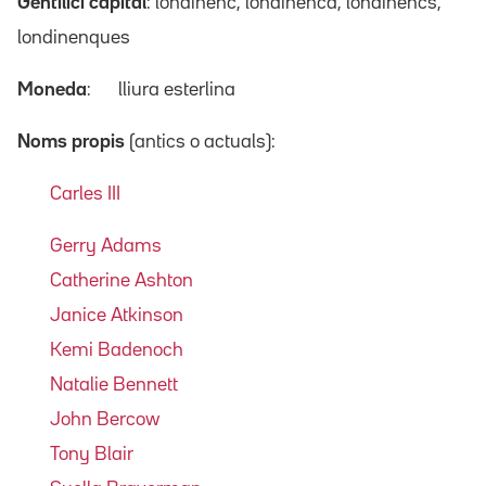
Gentilici capital
: londinenc, londinenca, londinencs,
londinenques
Moneda
:
lliura esterlina
Noms propis
(antics o actuals):
Carles III
Gerry Adams
Catherine Ashton
Janice Atkinson
Kemi Badenoch
Natalie Bennett
John Bercow
Tony Blair