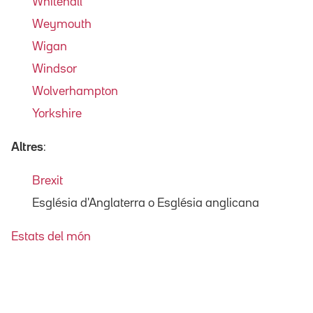
Whitehall
Weymouth
Wigan
Windsor
Wolverhampton
Yorkshire
Altres
:
Brexit
Església d'Anglaterra o Església anglicana
Estats del món