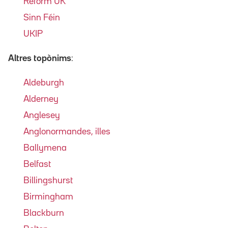
Reform UK
Sinn Féin
UKIP
Altres topònims
:
Aldeburgh
Alderney
Anglesey
Anglonormandes, illes
Ballymena
Belfast
Billingshurst
Birmingham
Blackburn