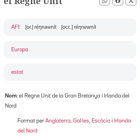
el Regne Unit
Compartir pe
Compart
Co
[or.] réŋnəwnít
[occ.] réŋnewnít
AFI
:
Europa
estat
Nom
: el Regne Unit de la Gran Bretanya i Irlanda del
Nord
Format per
Anglaterra
,
Gal·les
,
Escòcia
i
Irlanda
del Nord