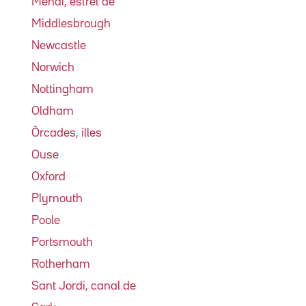
Menai, estret de
Middlesbrough
Newcastle
Norwich
Nottingham
Oldham
Òrcades, illes
Ouse
Oxford
Plymouth
Poole
Portsmouth
Rotherham
Sant Jordi, canal de