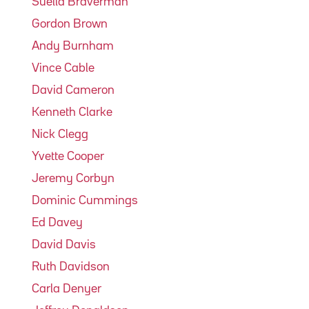
Suella Braverman
Gordon Brown
Andy Burnham
Vince Cable
David Cameron
Kenneth Clarke
Nick Clegg
Yvette Cooper
Jeremy Corbyn
Dominic Cummings
Ed Davey
David Davis
Ruth Davidson
Carla Denyer