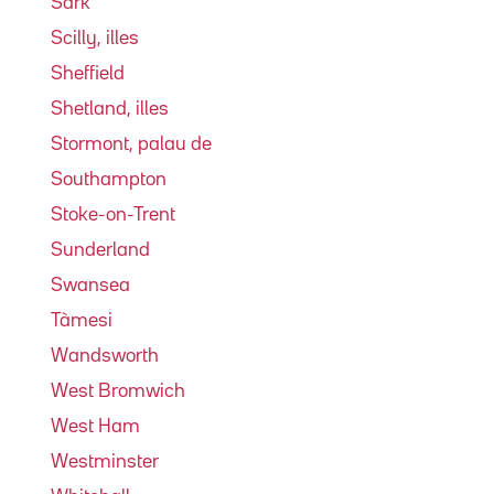
Sark
Scilly, illes
Sheffield
Shetland, illes
Stormont, palau de
Southampton
Stoke-on-Trent
Sunderland
Swansea
Tàmesi
Wandsworth
West Bromwich
West Ham
Westminster