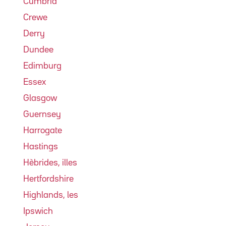
Cúmbria
Crewe
Derry
Dundee
Edimburg
Essex
Glasgow
Guernsey
Harrogate
Hastings
Hèbrides, illes
Hertfordshire
Highlands, les
Ipswich