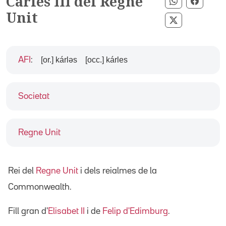
Carles III del Regne
Compartir p
Compar
Unit
Compartir pe
[or.] kárləs
[occ.] kárles
AFI
:
Societat
Regne Unit
Rei del
Regne Unit
i dels reialmes de la
Commonwealth.
Fill gran d'
Elisabet II
i de
Felip d'Edimburg
.