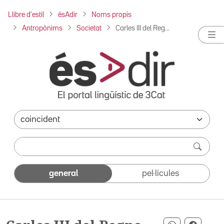
Llibre d'estil
ésAdir
Noms propis
Antropònims
Societat
Carles III del Reg...
general
pel·lícules