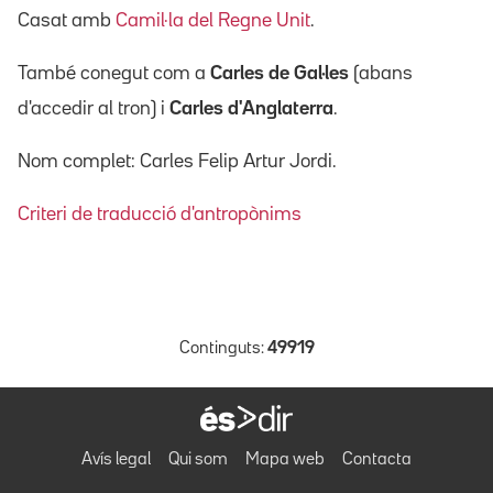
Casat amb
Camil·la del Regne Unit
.
També conegut com a
Carles de Gal·les
(abans
d'accedir al tron) i
Carles d'Anglaterra
.
Nom complet: Carles Felip Artur Jordi.
Criteri de traducció d'antropònims
Continguts:
49919
Avís legal
Qui som
Mapa web
Contacta