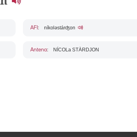
on
níkoləstárʤon
AFI
:
NÍCOLa STÀRDJON
Antena
: