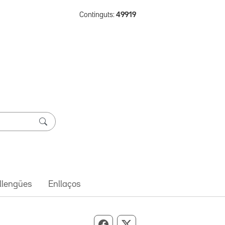
Continguts:
49919
 llengües
Enllaços