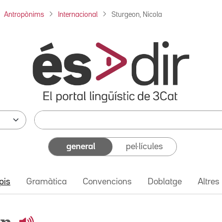
Antropònims
Internacional
Sturgeon, Nicola
general
pel·lícules
pis
Gramàtica
Convencions
Doblatge
Altres