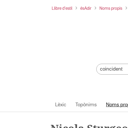
Llibre d'estil
ésAdir
Noms propis
Lèxic
Topònims
Noms pro