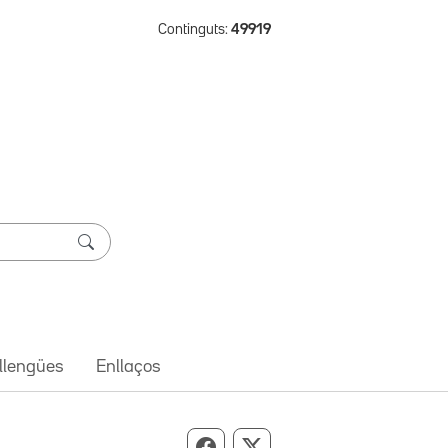
Continguts:
49919
 llengües
Enllaços