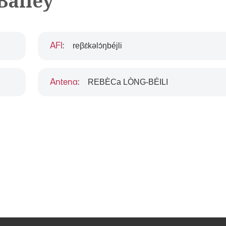
Bailey
reβɛ́kəlɔ́ŋbéjli
AFI
:
REBÈCa LÒNG-BÉILI
Antena
: