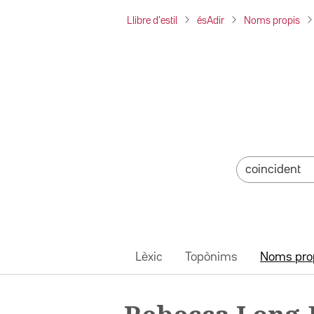
Llibre d'estil
ésAdir
Noms propis
Lèxic
Topònims
Noms pro