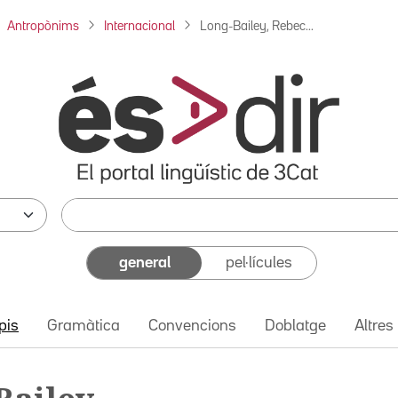
Antropònims
Internacional
Long-Bailey, Rebec...
general
pel·lícules
pis
Gramàtica
Convencions
Doblatge
Altres