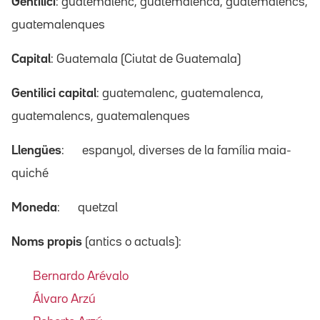
Gentilici
: guatemalenc, guatemalenca, guatemalencs,
guatemalenques
Capital
: Guatemala (Ciutat de Guatemala)
Gentilici capital
: guatemalenc, guatemalenca,
guatemalencs, guatemalenques
Llengües
:
espanyol, diverses de la família maia-
quiché
Moneda
:
quetzal
Noms propis
(antics o actuals):
Bernardo Arévalo
Álvaro Arzú