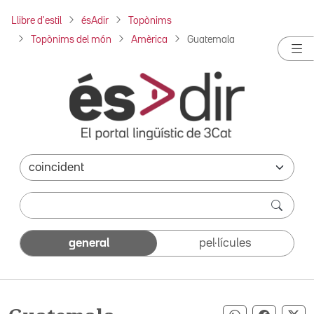
Llibre d'estil
ésAdir
Topònims
Topònims del món
Amèrica
Guatemala
general
pel·lícules