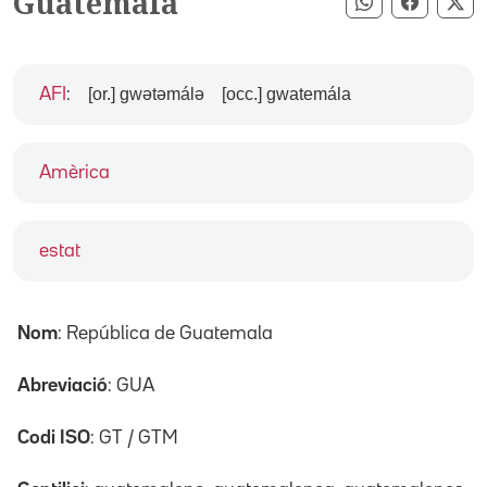
Guatemala
Compartir pe
Compart
Co
[or.] gwətəmálə
[occ.] gwatemála
AFI
:
Amèrica
estat
Nom
: República de Guatemala
Abreviació
: GUA
Codi ISO
: GT / GTM