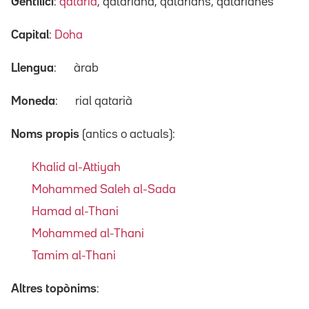
Gentilici
:
qatarià
, qatariana, qatarians, qatarianes
Capital
:
Doha
Llengua
:
àrab
Moneda
:
rial qatarià
Noms propis
(antics o actuals):
Khalid al-Attiyah
Mohammed Saleh al-Sada
Hamad al-Thani
Mohammed al-Thani
Tamim al-Thani
Altres topònims
: