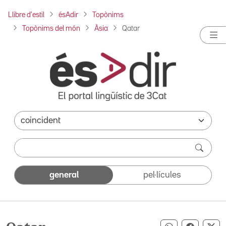
Llibre d'estil
ésAdir
Topònims
Topònims del món
Àsia
Qatar
general
pel·lícules