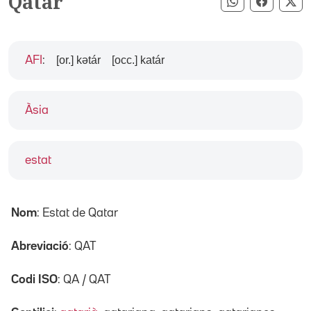
Qatar
Compartir pe
Compart
Co
[or.] kətár
[occ.] katár
AFI
:
Àsia
estat
Nom
: Estat de Qatar
Abreviació
: QAT
Codi ISO
: QA / QAT