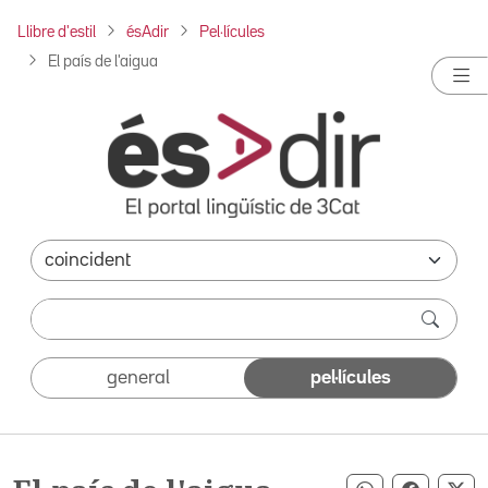
Llibre d'estil
ésAdir
Pel·lícules
El país de l'aigua
general
pel·lícules