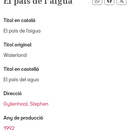
El país de l'aigua
Compartir pe
Compart
Co
Títol en català
El país de l'aigua
Títol original
Waterland
Títol en castellà
El país del agua
Direcció
Gyllenhaal, Stephen
Any de producció
1992