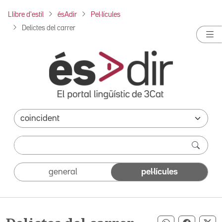
Llibre d'estil
ésAdir
Pel·lícules
Delictes del carrer
general
pel·lícules