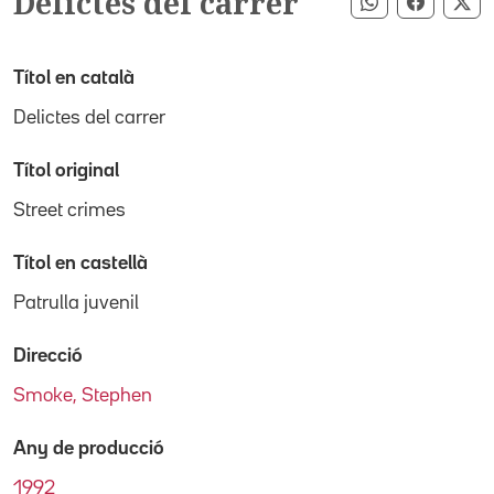
Delictes del carrer
Compartir pe
Compart
Co
Títol en català
Delictes del carrer
Títol original
Street crimes
Títol en castellà
Patrulla juvenil
Direcció
Smoke, Stephen
Any de producció
1992