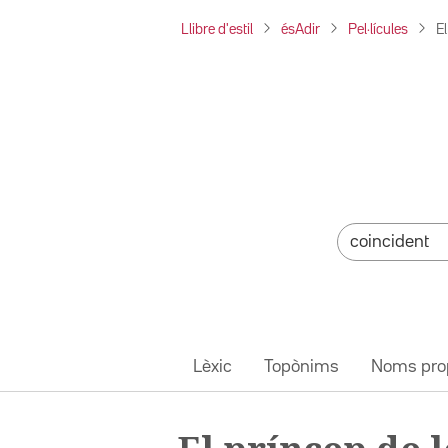
Llibre d'estil
ésAdir
Pel·lícules
E
Lèxic
Topònims
Noms pro