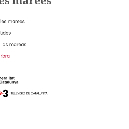
les marees
 les marees
 tides
e las mareas
arbra