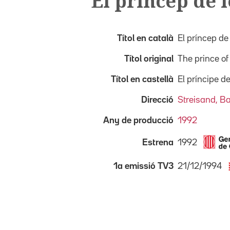
El príncep de 
Títol en català
El príncep de
Títol original
The prince of
Títol en castellà
El príncipe d
Direcció
Streisand, B
Any de producció
1992
1992
Estrena
21/12/1994
1a emissió TV3