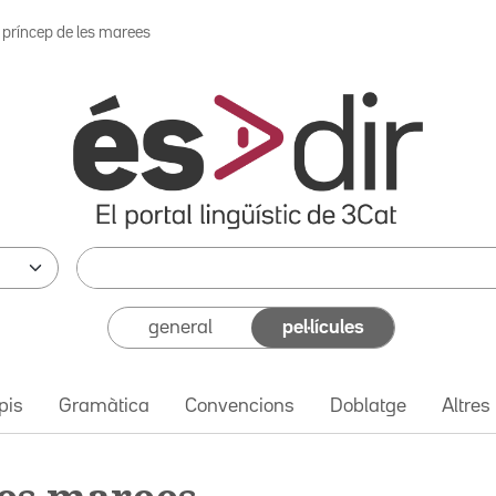
l príncep de les marees
general
pel·lícules
pis
Gramàtica
Convencions
Doblatge
Altres