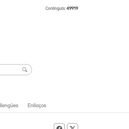
Continguts:
49919
 llengües
Enllaços