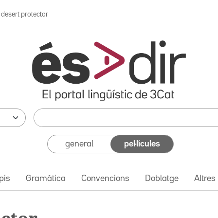
 desert protector
general
pel·lícules
pis
Gramàtica
Convencions
Doblatge
Altres