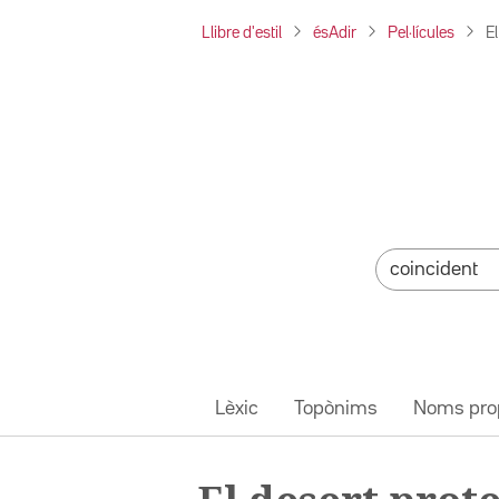
Llibre d'estil
ésAdir
Pel·lícules
El
Lèxic
Topònims
Noms pro