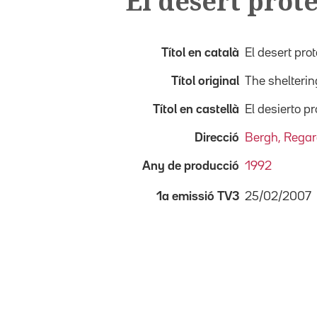
El desert prot
Títol en català
El desert prot
Títol original
The shelterin
Títol en castellà
El desierto pr
Direcció
Bergh, Regar
Any de producció
1992
25/02/2007
1a emissió TV3