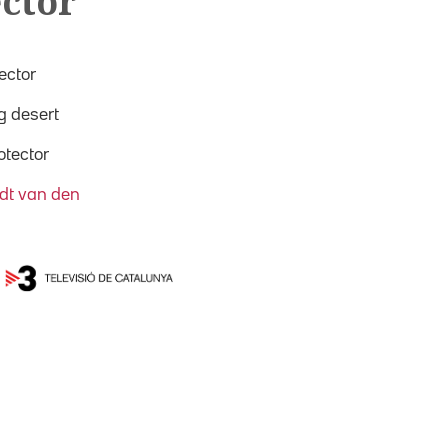
ector
ector
g desert
otector
dt van den