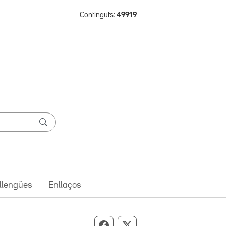
Continguts:
49919
 llengües
Enllaços