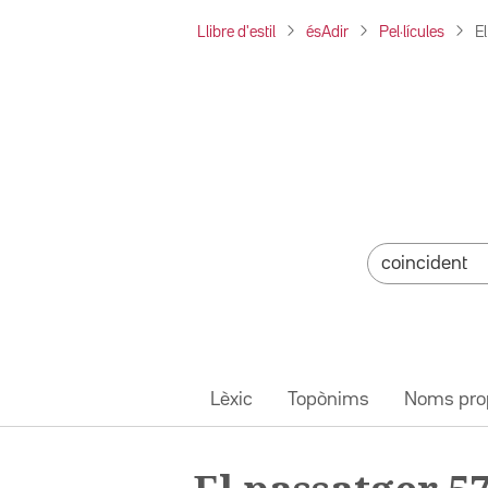
Llibre d'estil
ésAdir
Pel·lícules
E
Lèxic
Topònims
Noms pro