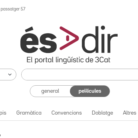
l passatger 57
general
pel·lícules
pis
Gramàtica
Convencions
Doblatge
Altres