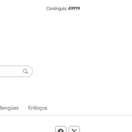
Continguts:
49919
 llengües
Enllaços