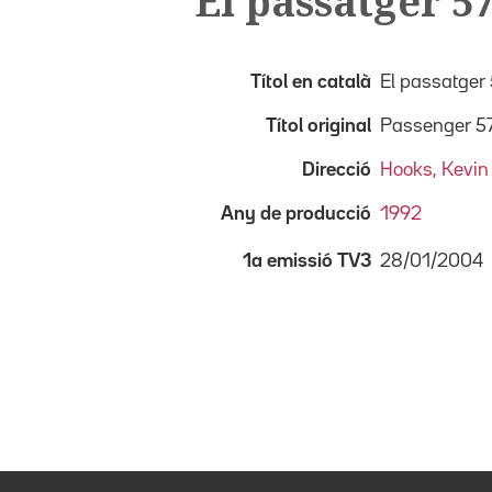
El passatger 5
Títol en català
El passatger
Títol original
Passenger 5
Direcció
Hooks, Kevin
Any de producció
1992
28/01/2004
1a emissió TV3