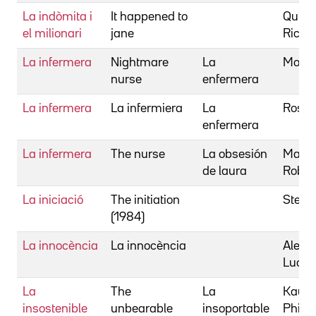
La indòmita i
It happened to
Quine
el milionari
jane
Richa
La infermera
Nightmare
La
Moss,
nurse
enfermera
La infermera
La infermiera
La
Rossat
enfermera
La infermera
The nurse
La obsesión
Malen
de laura
Rober
La iniciació
The initiation
Stewar
(1984)
La innocència
La innocència
Alema
Lucía
La
The
La
Kauf
insostenible
unbearable
insoportable
Philip