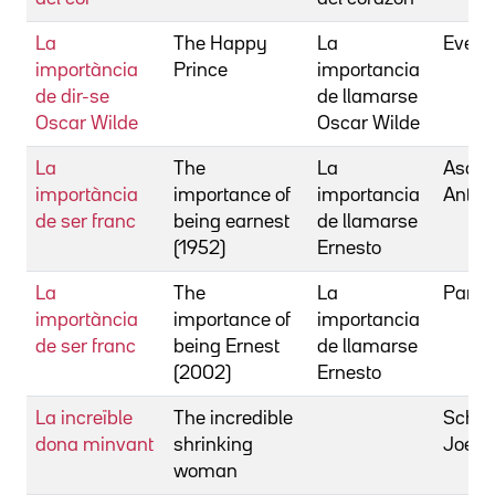
La
The Happy
La
Everet
importància
Prince
importancia
de dir-se
de llamarse
Oscar Wilde
Oscar Wilde
La
The
La
Asqui
importància
importance of
importancia
Antho
de ser franc
being earnest
de llamarse
(1952)
Ernesto
La
The
La
Parker
importància
importance of
importancia
de ser franc
being Ernest
de llamarse
(2002)
Ernesto
La increïble
The incredible
Schum
dona minvant
shrinking
Joel
woman