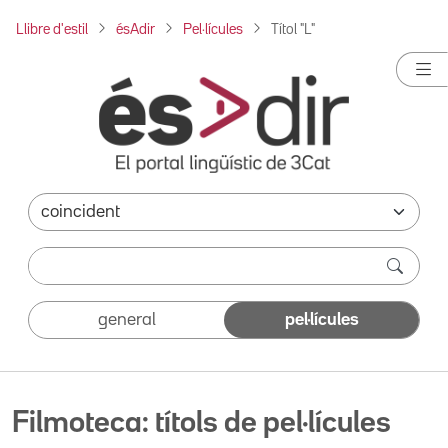
Llibre d'estil
ésAdir
Pel·lícules
Títol "L"
general
pel·lícules
Filmoteca: títols de pel·lícules