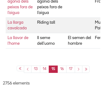
agonia dels
agonia dels
Franc
peixos fora de
peixos fora de
l'aigua
l'aigua
La llarga
Riding tall
Murph
cavalcada
Patric
La llavor de
Il seme
El semen del
Ferrer
l'home
dell'uomo
hombre
13
14
15
16
17
2756 elements