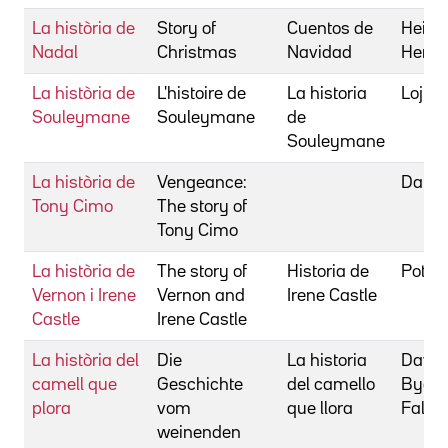
La història de
Story of
Cuentos de
Heids
Nadal
Christmas
Navidad
Henri
La història de
L'histoire de
La historia
Lojkin
Souleymane
Souleymane
de
Souleymane
La història de
Vengeance:
Danie
Tony Cimo
The story of
Tony Cimo
La història de
The story of
Historia de
Potter,
Vernon i Irene
Vernon and
Irene Castle
Castle
Irene Castle
La història del
Die
La historia
Davaa
camell que
Geschichte
del camello
Byam
plora
vom
que llora
Falorn
weinenden