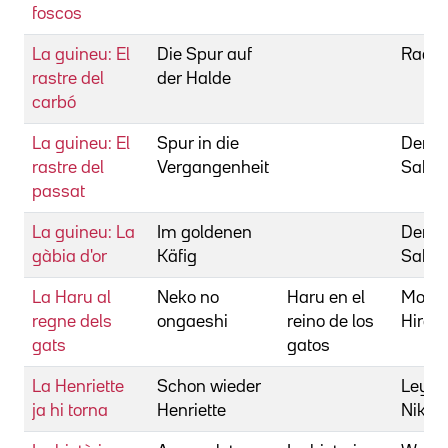
foscos
La guineu: El
Die Spur auf
Radsi
rastre del
der Halde
carbó
La guineu: El
Spur in die
Derfli
rastre del
Vergangenheit
Sabin
passat
La guineu: La
Im goldenen
Derfli
gàbia d'or
Käfig
Sabin
La Haru al
Neko no
Haru en el
Morita
regne dels
ongaeshi
reino de los
Hiroy
gats
gatos
La Henriette
Schon wieder
Leytne
ja hi torna
Henriette
Nikol