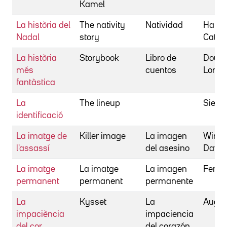
Kamel
La història del
The nativity
Natividad
Hardw
Nadal
story
Cathe
La història
Storybook
Libro de
Douma
més
cuentos
Loren
fantàstica
La
The lineup
Siegel
identificació
La imatge de
Killer image
La imagen
Winni
l'assassí
del asesino
David
La imatge
La imatge
La imagen
Ferré
permanent
permanent
permanente
La
Kysset
La
August
impaciència
impaciencia
del cor
del corazón