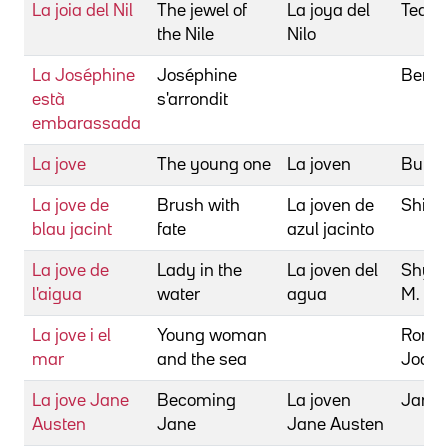
La joia del Nil
The jewel of
La joya del
Teagu
the Nile
Nilo
La Joséphine
Joséphine
Berry,
està
s'arrondit
embarassada
La jove
The young one
La joven
Buñue
La jove de
Brush with
La joven de
Shield
blau jacint
fate
azul jacinto
La jove de
Lady in the
La joven del
Shya
l'aigua
water
agua
M. Ni
La jove i el
Young woman
Ronni
mar
and the sea
Joac
La jove Jane
Becoming
La joven
Jarrol
Austen
Jane
Jane Austen