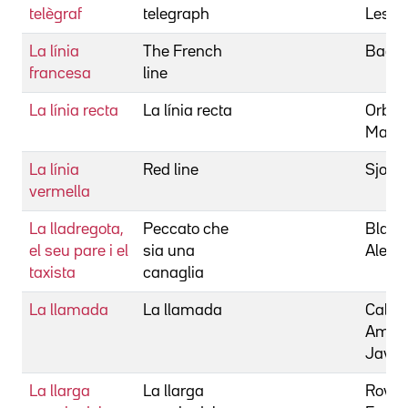
telègraf
telegraph
Lesle
La línia
The French
Bacon
francesa
line
La línia recta
La línia recta
Orbe,
Maria
La línia
Red line
Sjogr
vermella
La lladregota,
Peccato che
Blaset
el seu pare i el
sia una
Aless
taxista
canaglia
La llamada
La llamada
Calvo,
Ambro
Javie
La llarga
La llarga
Rovira