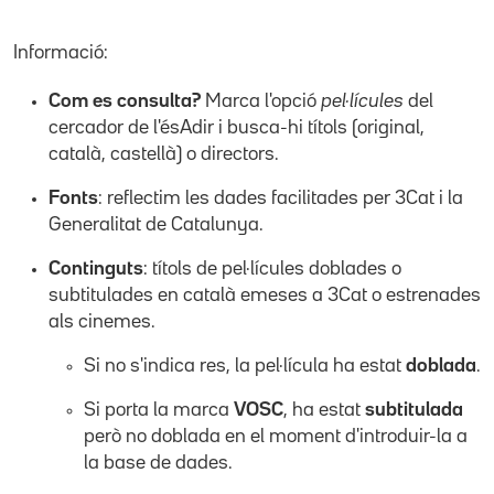
Informació:
Com es consulta?
Marca l'opció
pel·lícules
del
cercador de l'ésAdir i busca-hi títols (original,
català, castellà) o directors.
Fonts
: reflectim les dades facilitades per 3Cat i la
Generalitat de Catalunya.
Continguts
: títols de pel·lícules doblades o
subtitulades en català emeses a 3Cat o estrenades
als cinemes.
Si no s'indica res, la pel·lícula ha estat
doblada
.
Si porta la marca
VOSC
, ha estat
subtitulada
però no doblada en el moment d'introduir-la a
la base de dades.