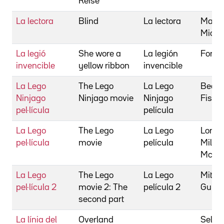
Reise
La lectora
Blind
La lectora
Mailer
Micha
La legió
She wore a
La legión
Ford,
invencible
yellow ribbon
invencible
La Lego
The Lego
La Lego
Bean,
Ninjago
Ninjago movie
Ninjago
Fisher
pel·lícula
película
La Lego
The Lego
La Lego
Lord, 
pel·lícula
movie
película
Miller
McKay
La Lego
The Lego
La Lego
Mitche
pel·lícula 2
movie 2: The
película 2
Gum, 
second part
La línia del
Overland
Selan