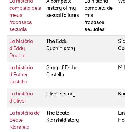
La història
A complete
La historia
Waitt,
completa dels
history of my
completa de
meus
sexual failures
mis
fracassos
fracasos
sexuals
sexuales
La història
The Eddy
Sidne
d'Eddy
Duchin story
Georg
Duchin
La història
Story of Esther
Miller
d'Esther
Costello
Costello
La història
Oliver's story
Korty
d'Oliver
La història de
The Beate
Linds
Beate
Klarsfeld story
Hogg,
Klarsfeld