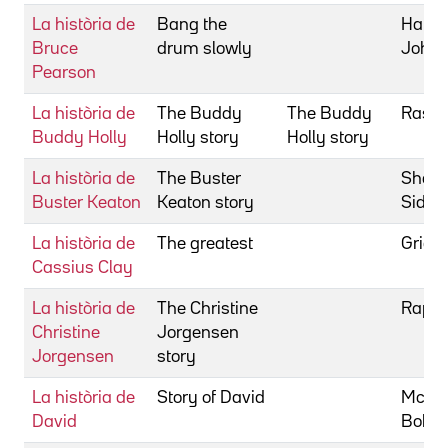
La història de
Bang the
Hanco
Bruce
drum slowly
John
Pearson
La història de
The Buddy
The Buddy
Rash,
Buddy Holly
Holly story
Holly story
La història de
The Buster
Sheld
Buster Keaton
Keaton story
Sidne
La història de
The greatest
Gries
Cassius Clay
La història de
The Christine
Rapper
Christine
Jorgensen
Jorgensen
story
La història de
Story of David
McNa
David
Bob