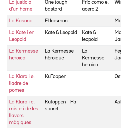
La justícia
One tough
Frío como el
Wimme
d'un home
bastard
acero 2
La Kasona
El kaseron
Martí
La Kate i en
Kate & Leopold
Kate &
Mango
Leopold
leopold
Jame
La Kermesse
La Kermesse
La
Feyde
heroica
héroïque
Kermesse
Jacq
heroica
La Klara i el
KuToppen
Osvoll,
lladre de
pomes
La Klara i el
Kutoppen - Pa
Ashurs
misteri de les
sporet
llavors
màgiques