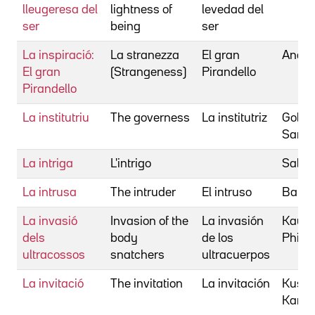
lleugeresa del
lightness of
levedad del
ser
being
ser
La inspiració:
La stranezza
El gran
Andò,
El gran
(Strangeness)
Pirandello
Pirandello
La institutriu
The governess
La institutriz
Goldb
Sand
La intriga
L'intrigo
Sala, 
La intrusa
The intruder
El intruso
Baile
La invasió
Invasion of the
La invasión
Kauf
dels
body
de los
Philip
ultracossos
snatchers
ultracuerpos
La invitació
The invitation
La invitación
Kusa
Karyn