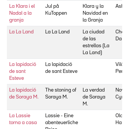
La Klara i el
Jul på
Klara y la
Ashurs
Nadal a la
KuToppen
Navidad en
granja
la Granja
La La Land
La La Land
La ciudad
Chazel
de las
Dami
estrellas (La
La Land)
La lapidació
La lapidació
Vilà B
de sant
de sant Esteve
Pere
Esteve
La lapidació
The stoning of
La verdad
Nowra
de Soraya M.
Soraya M.
de Soraya
Cyrus
M.
La Lassie
Lassie - Eine
Older
torna a casa
abenteuerliche
Hann