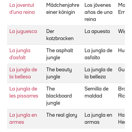
La joventut
Mädchenjahre
Los jóvenes
Maris
d'una reina
einer königin
años de una
Ernst
reina
La juguesca
Der
La apuesta
Wigan
kotzbrocken
La jungla
The asphalt
La jungla de
Husto
d'asfalt
jungle
asfalto
La jungla de
The beauty
La jungla de
Guest,
la bellesa
jungle
la belleza
La jungla de
The
Semilla de
Brook
les pissarres
blackboard
maldad
Richa
jungle
La jungla en
The real glory
La jungla en
Hatha
armes
armas
Henry