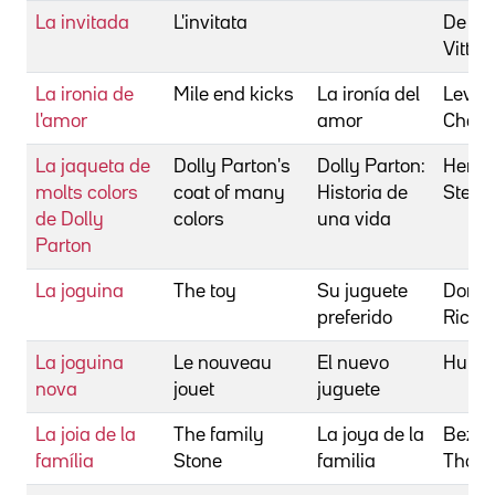
La invitada
L'invitata
De Si
Vittori
La ironia de
Mile end kicks
La ironía del
Levac
l'amor
amor
Chand
La jaqueta de
Dolly Parton's
Dolly Parton:
Herek
molts colors
coat of many
Historia de
Steph
de Dolly
colors
una vida
Parton
La joguina
The toy
Su juguete
Donne
preferido
Richa
La joguina
Le nouveau
El nuevo
Huth,
nova
jouet
juguete
La joia de la
The family
La joya de la
Bezuc
família
Stone
familia
Thom