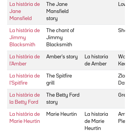
La història de
The Jane
Lowry
Jane
Mansfield
Mansfield
story
La història de
The chant of
Shepis
Jimmy
Jimmy
Blacksmith
Blacksmith
La història de
Amber's story
La historia
Waxm
l'Amber
de Amber
Keoni
La història de
The Spitfire
Zlotof
l'Spitfire
grill
David
La història de
The Betty Ford
Green
la Betty Ford
story
La història de
Marie Heurtin
La historia
Améri
Marie Heurtin
de Marie
Pierre
Heurtin