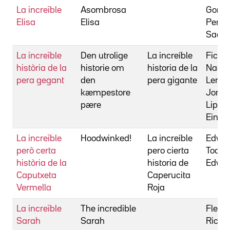
La increïble
Asombrosa
Gonzá
Elisa
Elisa
Perell
Sadra
La increïble
Den utrolige
La increíble
Fick, 
història de la
historie om
historia de la
Naes
pera gegant
den
pera gigante
Lerda
kæmpestore
Jorge
pære
Lipski
Einste
La increïble
Hoodwinked!
La increíble
Edwar
però certa
pero cierta
Todd
història de la
historia de
Edwar
Caputxeta
Caperucita
Vermella
Roja
La increïble
The incredible
Fleisc
Sarah
Sarah
Richa