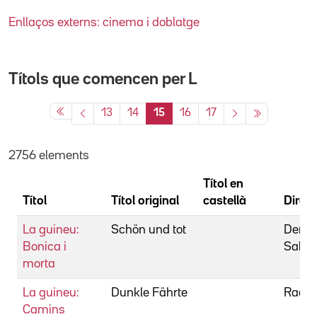
Enllaços externs: cinema i doblatge
Títols que comencen per
L
13
14
15
16
17
2756 elements
Títol en
Títol
Títol original
castellà
Direct
La guineu:
Schön und tot
Derfin
Bonica i
Sabin
morta
La guineu:
Dunkle Fährte
Radsi
Camins