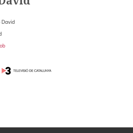
 David
e David
d
ob