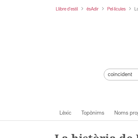
Llibre d'estil
ésAdir
Pel·lícules
L
Lèxic
Topònims
Noms pro