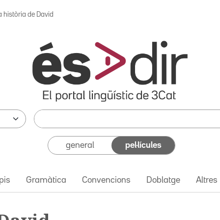
a història de David
general
pel·lícules
pis
Gramàtica
Convencions
Doblatge
Altres