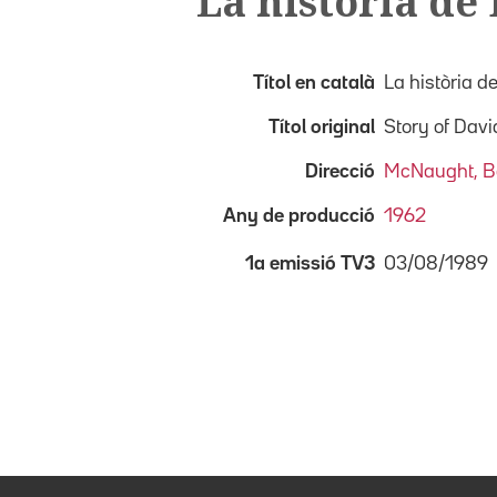
La història de
Títol en català
La història d
Títol original
Story of Davi
Direcció
McNaught, B
Any de producció
1962
03/08/1989
1a emissió TV3