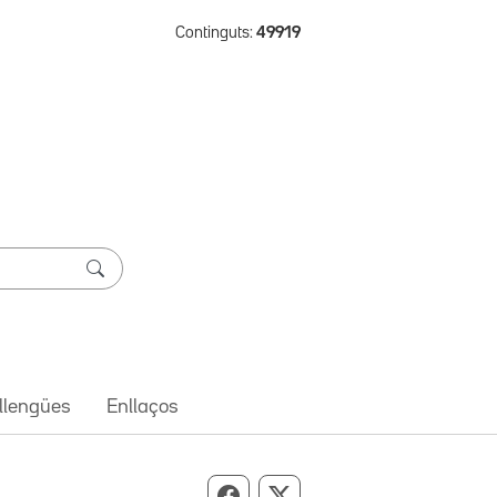
Continguts:
49919
 llengües
Enllaços