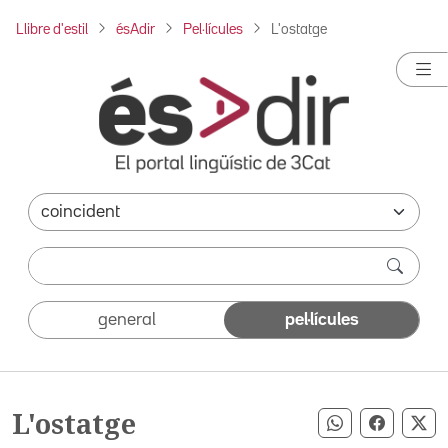
Llibre d'estil
ésAdir
Pel·lícules
L'ostatge
general
pel·lícules
L'ostatge
Compartir pe
Compart
Co