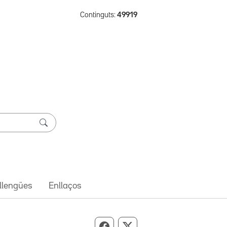
Continguts:
49919
 llengües
Enllaços