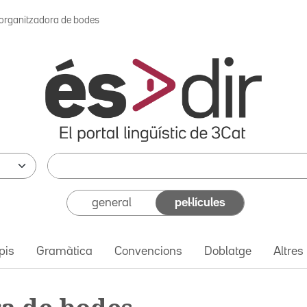
'organitzadora de bodes
general
pel·lícules
pis
Gramàtica
Convencions
Doblatge
Altres