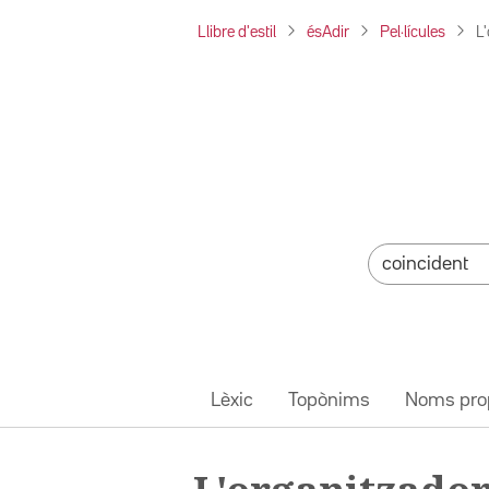
Llibre d'estil
ésAdir
Pel·lícules
L
Lèxic
Topònims
Noms pro