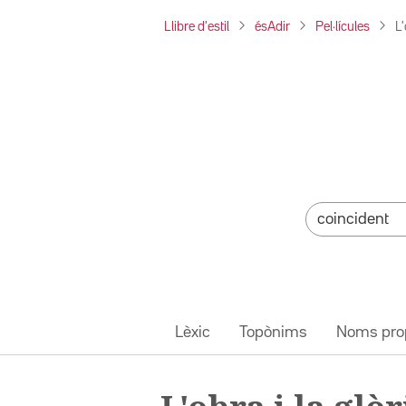
Llibre d'estil
ésAdir
Pel·lícules
L'
Lèxic
Topònims
Noms pro