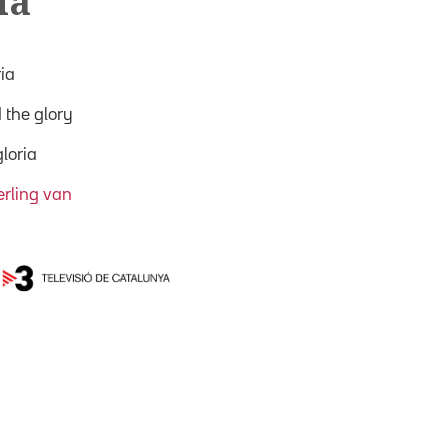
ia
ria
 the glory
loria
rling van