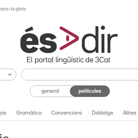
obra i la glòria
general
pel·lícules
pis
Gramàtica
Convencions
Doblatge
Altres