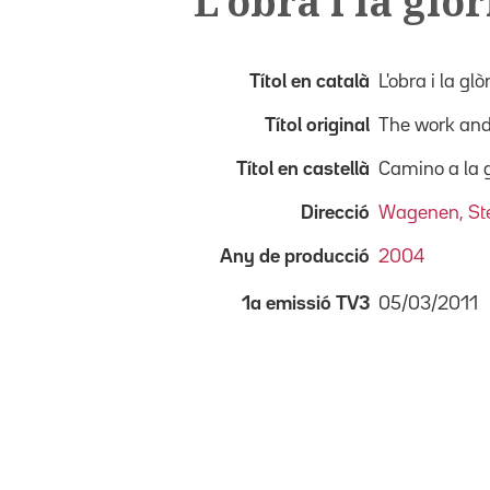
L'obra i la glòr
Títol en català
L'obra i la glò
Títol original
The work and
Títol en castellà
Camino a la g
Direcció
Wagenen, Ste
Any de producció
2004
05/03/2011
1a emissió TV3