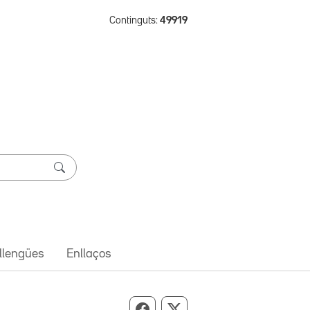
Continguts:
49919
 llengües
Enllaços