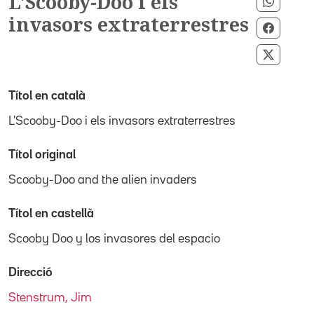
L'Scooby-Doo i els
Compar
invasors extraterrestres
Compar
Compart
Títol en català
L'Scooby-Doo i els invasors extraterrestres
Títol original
Scooby-Doo and the alien invaders
Títol en castellà
Scooby Doo y los invasores del espacio
Direcció
Stenstrum, Jim