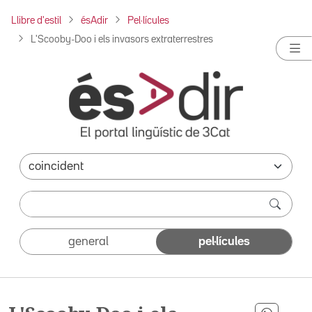
Llibre d'estil
ésAdir
Pel·lícules
L'Scooby-Doo i els invasors extraterrestres
general
pel·lícules