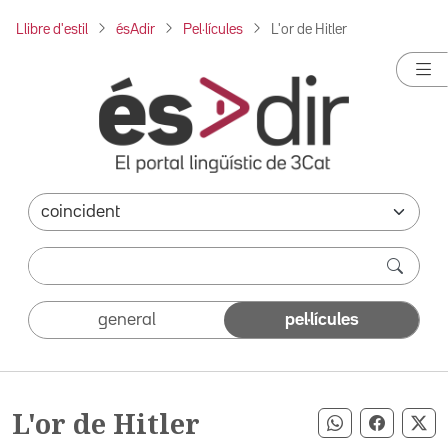
Llibre d'estil
ésAdir
Pel·lícules
L'or de Hitler
general
pel·lícules
L'or de Hitler
Compartir pe
Compart
Co