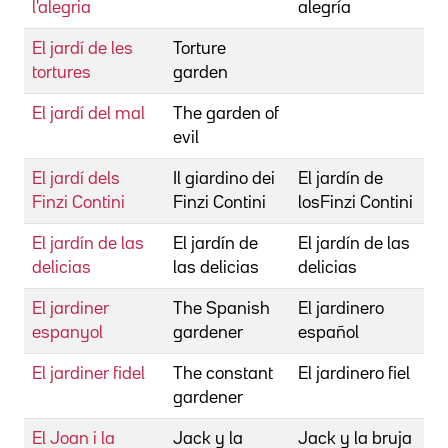
l'alegria
alegría
El jardí de les
Torture
tortures
garden
El jardí del mal
The garden of
evil
El jardí dels
Il giardino dei
El jardín de
Finzi Contini
Finzi Contini
losFinzi Contini
V
El jardín de las
El jardín de
El jardín de las
delicias
las delicias
delicias
El jardiner
The Spanish
El jardinero
espanyol
gardener
español
El jardiner fidel
The constant
El jardinero fiel
gardener
El Joan i la
Jack y la
Jack y la bruja