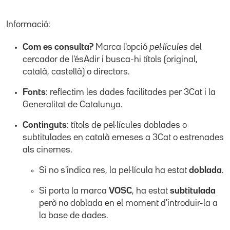
Informació:
Com es consulta?
Marca l'opció
pel·lícules
del
cercador de l'ésAdir i busca-hi títols (original,
català, castellà) o directors.
Fonts
: reflectim les dades facilitades per 3Cat i la
Generalitat de Catalunya.
Continguts
: títols de pel·lícules doblades o
subtitulades en català emeses a 3Cat o estrenades
als cinemes.
Si no s'indica res, la pel·lícula ha estat
doblada
.
Si porta la marca
VOSC
, ha estat
subtitulada
però no doblada en el moment d'introduir-la a
la base de dades.