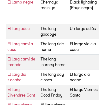
El llamp negre
Chernaya
Black lightning
molniya
(Rayo negro)
V
El llarg adeu
The long
Un largo adiós
goodbye
El llarg camí a
The long ride
El largo viaje a
casa
home
casa
El llarg camí de
The long
tornada
journey home
El llarg dia
The long day
El largo día
s'acaba
closes
acaba
El llarg
The long
El largo Viernes
Divendres Sant
Good Friday
Santo
El llarg hivern
El llarg hivern