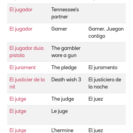
El jugador
Tennessee's
partner
El jugador
Gamer
Gamer. Juegan
contigo
El jugador duia
The gambler
pistola
wore a gun
L
El jurament
The pledge
El juramento
El justicier de la
Death wish 3
El justiciero de
nit
la noche
El jutge
The judge
El juez
El jutge
Le juge
El jutge
L'hermine
El juez