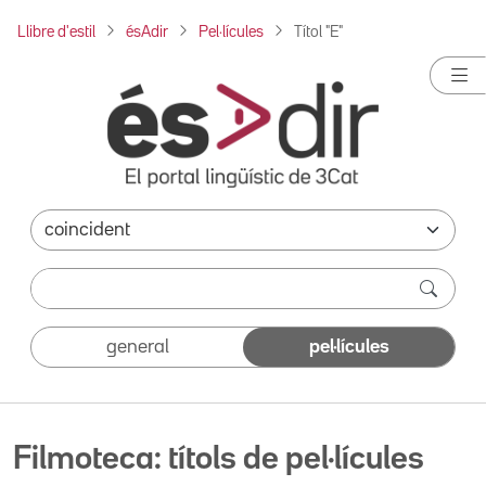
Llibre d'estil
ésAdir
Pel·lícules
Títol "E"
general
pel·lícules
Filmoteca: títols de pel·lícules