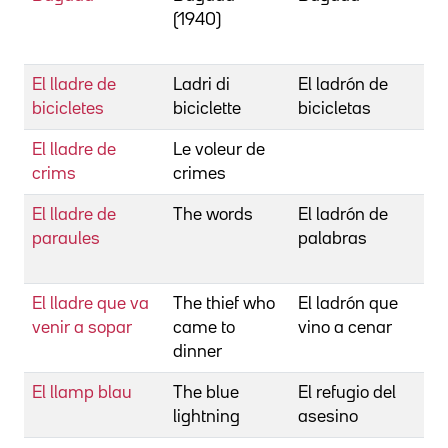
(1940)
El lladre de
Ladri di
El ladrón de
bicicletes
biciclette
bicicletas
V
El lladre de
Le voleur de
crims
crimes
El lladre de
The words
El ladrón de
paraules
palabras
El lladre que va
The thief who
El ladrón que
venir a sopar
came to
vino a cenar
dinner
El llamp blau
The blue
El refugio del
lightning
asesino