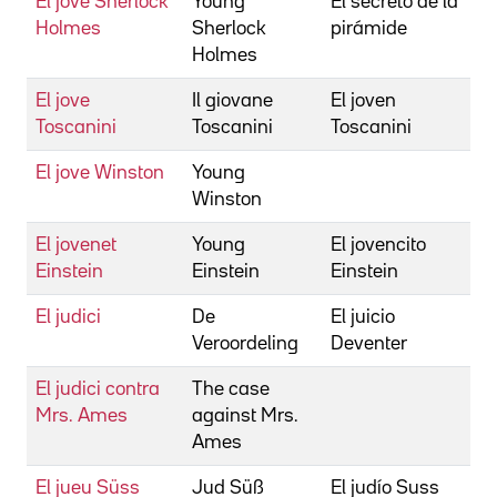
El jove Sherlock
Young
El secreto de la
Holmes
Sherlock
pirámide
Holmes
El jove
Il giovane
El joven
Z
Toscanini
Toscanini
Toscanini
El jove Winston
Young
Winston
El jovenet
Young
El jovencito
Einstein
Einstein
Einstein
El judici
De
El juicio
Veroordeling
Deventer
El judici contra
The case
S
Mrs. Ames
against Mrs.
Ames
El jueu Süss
Jud Süß
El judío Suss