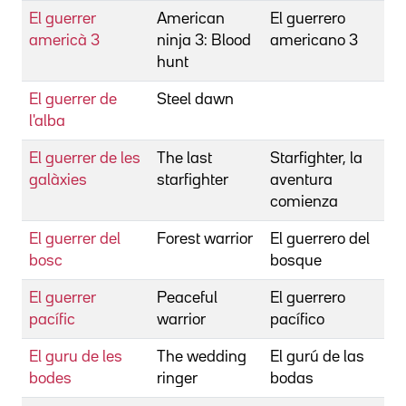
El guerrer
American
El guerrero
americà 3
ninja 3: Blood
americano 3
hunt
El guerrer de
Steel dawn
l'alba
El guerrer de les
The last
Starfighter, la
galàxies
starfighter
aventura
comienza
El guerrer del
Forest warrior
El guerrero del
bosc
bosque
El guerrer
Peaceful
El guerrero
pacífic
warrior
pacífico
El guru de les
The wedding
El gurú de las
bodes
ringer
bodas