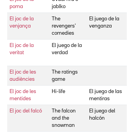
poma
jablko
El joc de la
The
El juego de la
venjança
revengers'
venganza
comedies
El joc de la
El juego de la
veritat
verdad
El joc de les
The ratings
audiències
game
El joc de les
Hi-life
El juego de las
mentides
mentiras
El joc del falcó
The falcon
El juego del
and the
halcón
snowman