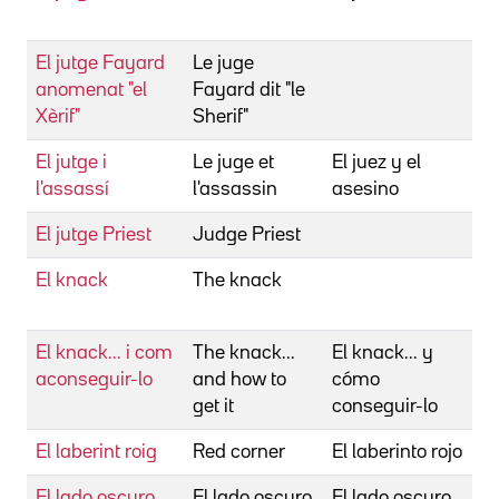
El jutge Fayard
Le juge
anomenat "el
Fayard dit "le
Xèrif"
Sherif"
El jutge i
Le juge et
El juez y el
l'assassí
l'assassin
asesino
El jutge Priest
Judge Priest
El knack
The knack
El knack... i com
The knack...
El knack... y
aconseguir-lo
and how to
cómo
get it
conseguir-lo
El laberint roig
Red corner
El laberinto rojo
El lado oscuro
El lado oscuro
El lado oscuro