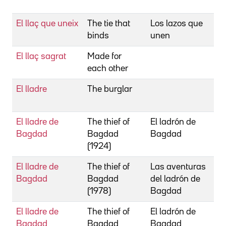
El llaç que uneix
The tie that
Los lazos que
S
binds
unen
El llaç sagrat
Made for
each other
El lladre
The burglar
El lladre de
The thief of
El ladrón de
Bagdad
Bagdad
Bagdad
(1924)
El lladre de
The thief of
Las aventuras
Bagdad
Bagdad
del ladrón de
(1978)
Bagdad
El lladre de
The thief of
El ladrón de
Bagdad
Bagdad
Bagdad