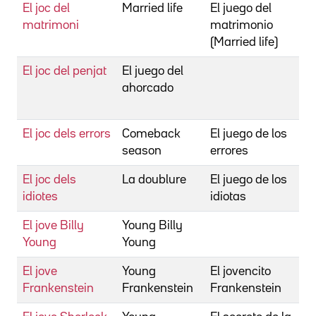
El joc del
Married life
El juego del
matrimoni
matrimonio
(Married life)
El joc del penjat
El juego del
ahorcado
El joc dels errors
Comeback
El juego de los
season
errores
El joc dels
La doublure
El juego de los
idiotes
idiotas
El jove Billy
Young Billy
Young
Young
El jove
Young
El jovencito
Frankenstein
Frankenstein
Frankenstein