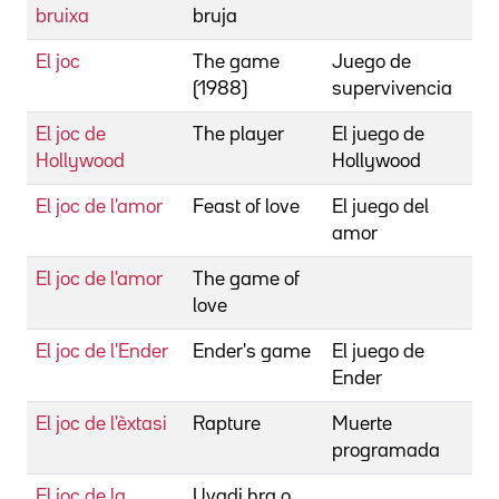
bruixa
bruja
T
El joc
The game
Juego de
(1988)
supervivencia
El joc de
The player
El juego de
Hollywood
Hollywood
El joc de l'amor
Feast of love
El juego del
amor
El joc de l'amor
The game of
love
El joc de l'Ender
Ender's game
El juego de
Ender
El joc de l'èxtasi
Rapture
Muerte
programada
El joc de la
Uvadi hra o