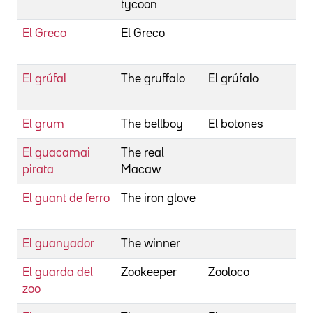
tycoon
El Greco
El Greco
El grúfal
The gruffalo
El grúfalo
El grum
The bellboy
El botones
El guacamai
The real
pirata
Macaw
El guant de ferro
The iron glove
El guanyador
The winner
El guarda del
Zookeeper
Zooloco
zoo