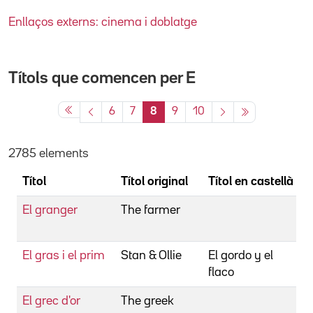
Enllaços externs: cinema i doblatge
Títols que comencen per
E
6
7
8
9
10
2785 elements
Títol
Títol original
Títol en castellà
El granger
The farmer
El gras i el prim
Stan & Ollie
El gordo y el
flaco
El grec d'or
The greek