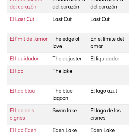
del corazón
del corazón
del corazón
El Last Cut
Last Cut
Last Cut
El límit de l'amor
The edge of
En el límite del
love
amor
El liquidador
The adjuster
El liquidador
El llac
The lake
El llac blau
The blue
El lago azul
K
lagoon
El llac dels
Swan lake
El lago de los
cignes
cisnes
El llac Eden
Eden Lake
Eden Lake