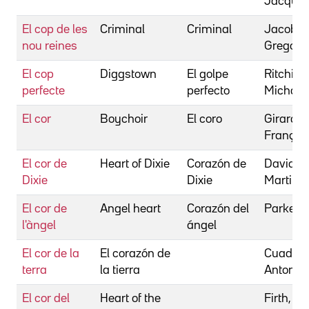
Jacque
El cop de les
Criminal
Criminal
Jacobs,
nou reines
Gregory
El cop
Diggstown
El golpe
Ritchie,
perfecte
perfecto
Michael
El cor
Boychoir
El coro
Girard,
Françoi
El cor de
Heart of Dixie
Corazón de
Davidso
Dixie
Dixie
Martin
El cor de
Angel heart
Corazón del
Parker, 
l'àngel
ángel
El cor de la
El corazón de
Cuadri,
terra
la tierra
Antonio
El cor del
Heart of the
Firth, M