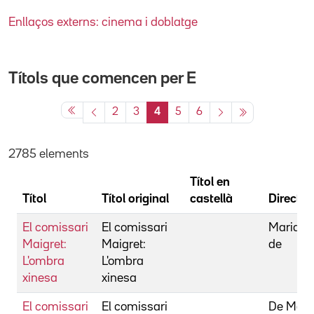
Enllaços externs: cinema i doblatge
Títols que comencen per
E
2
3
4
5
6
2785 elements
Títol en
Títol
Títol original
castellà
Director
El comissari
El comissari
Maria, 
Maigret:
Maigret:
de
L'ombra
L'ombra
xinesa
xinesa
El comissari
El comissari
De Mari