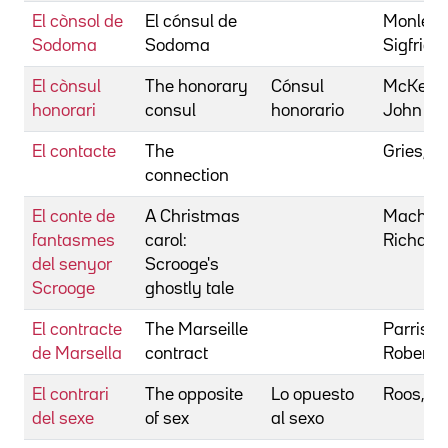
El cònsol de
El cónsul de
Monleón
Sodoma
Sodoma
Sigfrid
El cònsul
The honorary
Cónsul
McKenzi
honorari
consul
honorario
John
El contacte
The
Gries, T
connection
El conte de
A Christmas
Machin,
fantasmes
carol:
Richard
del senyor
Scrooge's
Scrooge
ghostly tale
El contracte
The Marseille
Parrish,
de Marsella
contract
Robert
El contrari
The opposite
Lo opuesto
Roos, D
del sexe
of sex
al sexo