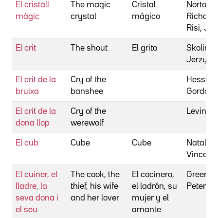
El cristall
The magic
Cristal
Norton,
màgic
crystal
mágico
Richard
Risi, Ja
El crit
The shout
El grito
Skolimo
Jerzy
El crit de la
Cry of the
Hessler,
bruixa
banshee
Gordon
El crit de la
Cry of the
Levin, H
dona llop
werewolf
El cub
Cube
Cube
Natali,
Vincenz
El cuiner, el
The cook, the
El cocinero,
Greena
lladre, la
thief, his wife
el ladrón, su
Peter
seva dona i
and her lover
mujer y el
el seu
amante