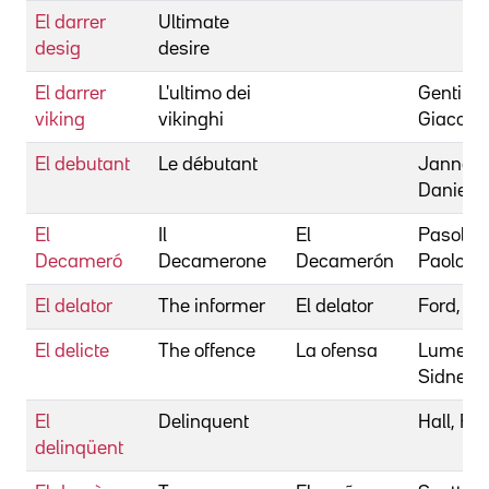
El darrer
Ultimate
desig
desire
El darrer
L'ultimo dei
Gentilo
viking
vikinghi
Giacom
El debutant
Le débutant
Janneau
Daniel
El
Il
El
Pasolini,
Decameró
Decamerone
Decamerón
Paolo
El delator
The informer
El delator
Ford, J
El delicte
The offence
La ofensa
Lumet,
Sidney
El
Delinquent
Hall, Pet
delinqüent