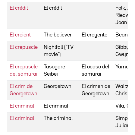
El crèdit
El crèdit
Folk, Ab
Riedweg
Joan
El creient
The believer
El creyente
Bean, H
El crepuscle
Nightfall ("TV
Gibby,
movie")
Gwynet
El crepuscle
Tasogare
El ocaso del
Yamada,
del samurai
Seibei
samurai
El crim de
Georgetown
El crimen de
Waltz,
Georgetown
Georgetown
Christo
El criminal
El criminal
Vila, Car
El criminal
The criminal
Simpson
Julian