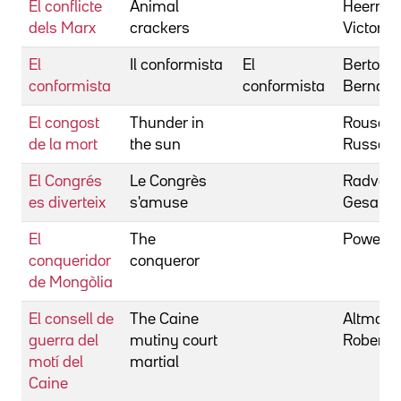
El conflicte
Animal
Heerma
dels Marx
crackers
Victor
El
Il conformista
El
Bertoluc
conformista
conformista
Bernard
El congost
Thunder in
Rouse,
de la mort
the sun
Russell
El Congrés
Le Congrès
Radvany
es diverteix
s'amuse
Gesa
El
The
Powell, 
conqueridor
conqueror
de Mongòlia
El consell de
The Caine
Altman,
guerra del
mutiny court
Robert
motí del
martial
Caine