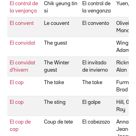
El control de
Chik yeung tin
El control de
Yuen, C
la venjança
si
la venganza
El convent
Le couvent
El convento
Oliveira,
Manoel 
El convidat
The guest
Wingard
Adam
El convidat
The Winter
El invitado
Rickman
d'hivern
guest
de invierno
Alan
El cop
The take
The take
Furman
Brad
El cop
The sting
El golpe
Hill, Ge
Roy
El cop de
Coup de tete
El cabezazo
Annaud,
cap
Jean-