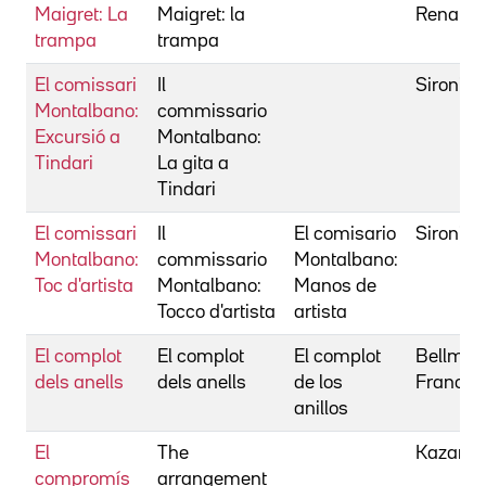
Maigret: La
Maigret: la
Renato
trampa
trampa
El comissari
Il
Sironi, A
Montalbano:
commissario
Excursió a
Montalbano:
Tindari
La gita a
Tindari
El comissari
Il
El comisario
Sironi, A
Montalbano:
commissario
Montalbano:
Toc d'artista
Montalbano:
Manos de
Tocco d'artista
artista
El complot
El complot
El complot
Bellmun
dels anells
dels anells
de los
Frances
anillos
El
The
Kazan, E
compromís
arrangement