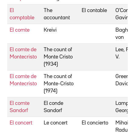
El
The
El contable
O'Connor
comptable
accountant
Gavin
El comte
Kreivi
Bagh, P
von
El comte de
The count of
Lee, Ro
Montecristo
Monte Cristo
V.
(1934)
El comte de
The count of
Greene,
Montecristo
Monte-Cristo
David
(1974)
El comte
El conde
Lampin,
Sandorf
Sandorf
George
El concert
Le concert
El concierto
Mihaile
Radu