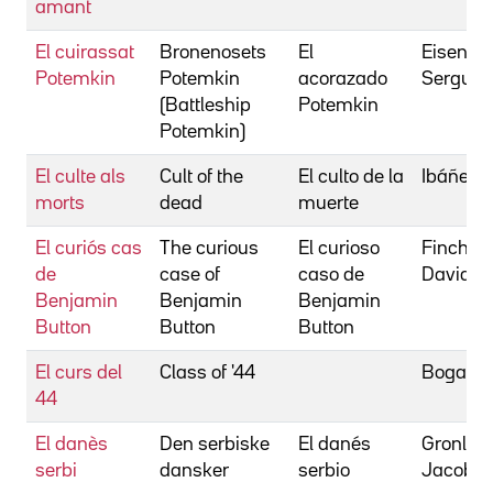
amant
El cuirassat
Bronenosets
El
Eisenste
Potemkin
Potemkin
acorazado
Serguei
(Battleship
Potemkin
Potemkin)
El culte als
Cult of the
El culto de la
Ibáñez,
morts
dead
muerte
El curiós cas
The curious
El curioso
Fincher,
de
case of
caso de
David
Benjamin
Benjamin
Benjamin
Button
Button
Button
El curs del
Class of '44
Bogart, 
44
El danès
Den serbiske
El danés
Gronlyk
serbi
dansker
serbio
Jacob