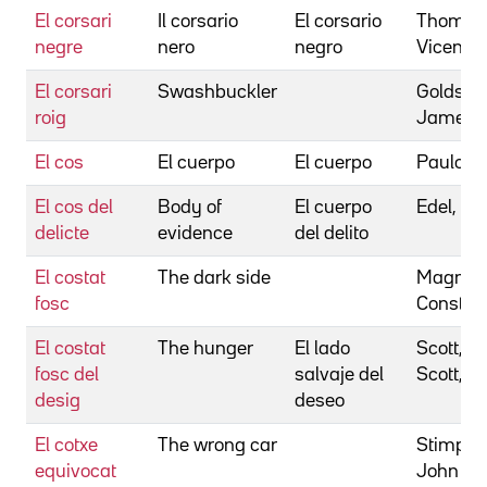
El corsari
Il corsario
El corsario
Thomas
negre
nero
negro
Vicent
El corsari
Swashbuckler
Goldston
roig
James
El cos
El cuerpo
El cuerpo
Paulo, O
El cos del
Body of
El cuerpo
Edel, Uli
delicte
evidence
del delito
El costat
The dark side
Magnatt
fosc
Constan
El costat
The hunger
El lado
Scott, T
fosc del
salvaje del
Scott, J
desig
deseo
El cotxe
The wrong car
Stimpso
equivocat
John