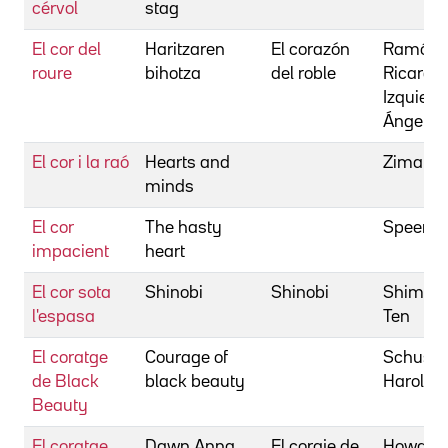
cérvol
stag
El cor del
Haritzaren
El corazón
Ramón,
roure
bihotza
del roble
Ricardo
Izquierd
Ángel
El cor i la raó
Hearts and
Ziman, 
minds
El cor
The hasty
Speer, M
impacient
heart
El cor sota
Shinobi
Shinobi
Shimoy
l'espasa
Ten
El coratge
Courage of
Schuster
de Black
black beauty
Harold
Beauty
El coratge
Dawn Anna
El coraje de
Howard,