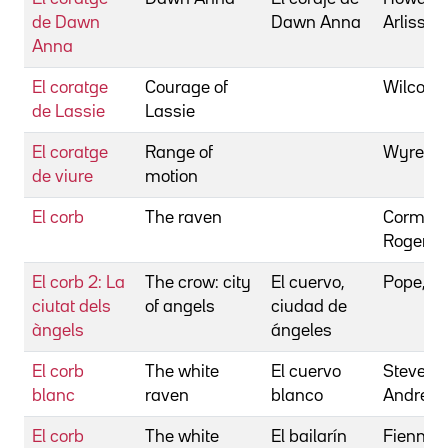
de Dawn
Dawn Anna
Arliss
Anna
El coratge
Courage of
Wilcox, 
de Lassie
Lassie
El coratge
Range of
Wyre, D
de viure
motion
El corb
The raven
Corman
Roger
El corb 2: La
The crow: city
El cuervo,
Pope, T
ciutat dels
of angels
ciudad de
àngels
ángeles
El corb
The white
El cuervo
Stevens
blanc
raven
blanco
Andrew
El corb
The white
El bailarín
Fiennes,