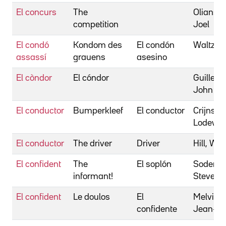
El concurs
The
Oliansky
competition
Joel
El condó
Kondom des
El condón
Waltz, M
assassí
grauens
asesino
El còndor
El cóndor
Guillerm
John
El conductor
Bumperkleef
El conductor
Crijns,
Lodewij
El conductor
The driver
Driver
Hill, Wal
El confident
The
El soplón
Soderbe
informant!
Steven
El confident
Le doulos
El
Melville,
confidente
Jean-Pi