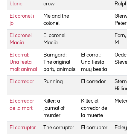
blanc
crow
Ralph
El coronel i
Me and the
Glenville
jo
colonel
Peter
El coronel
El coronel
Forn, J
Macià
Macià
M.
El corral:
Barnyard:
El corral:
Oedeker
Una festa
The original
Una fiesta
Steve
molt animal
party animals
muy bestia
El corredor
Running
El corredor
Stern, S
Hilliard
El corredor
Killer: a
Killer, el
Metcalfe
de la mort
journal of
corredor de
murder
la muerte
El corruptor
The corruptor
El corruptor
Foley, 