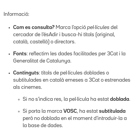
Informació:
Com es consulta?
Marca l'opció
pel·lícules
del
cercador de l'ésAdir i busca-hi títols (original,
català, castellà) o directors.
Fonts
: reflectim les dades facilitades per 3Cat i la
Generalitat de Catalunya.
Continguts
: títols de pel·lícules doblades o
subtitulades en català emeses a 3Cat o estrenades
als cinemes.
Si no s'indica res, la pel·lícula ha estat
doblada
.
Si porta la marca
VOSC
, ha estat
subtitulada
però no doblada en el moment d'introduir-la a
la base de dades.