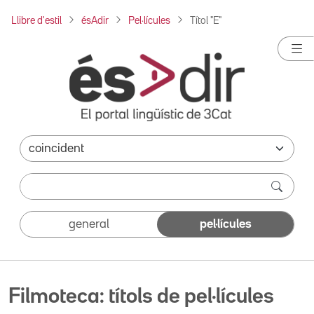
Llibre d'estil
ésAdir
Pel·lícules
Títol "E"
general
pel·lícules
Filmoteca: títols de pel·lícules