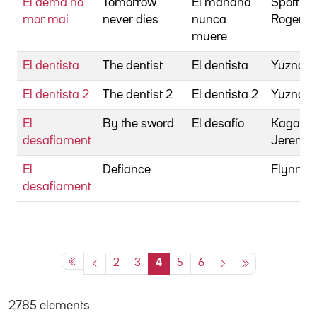
El demà no
Tomorrow
El mañana
Spottis
mor mai
never dies
nunca
Roger
muere
El dentista
The dentist
El dentista
Yuzna, 
El dentista 2
The dentist 2
El dentista 2
Yuzna, 
El
By the sword
El desafío
Kagan,
desafiament
Jeremy
El
Defiance
Flynn, 
desafiament
2
3
4
5
6
2785 elements