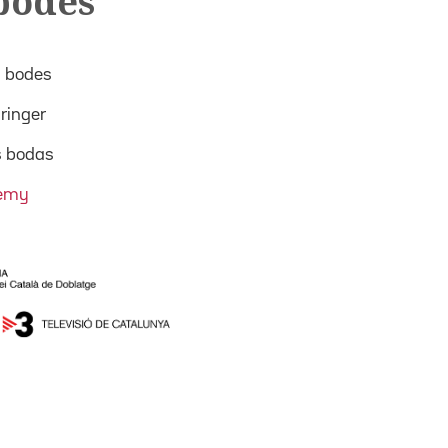
 bodes
s bodes
ringer
s bodas
remy