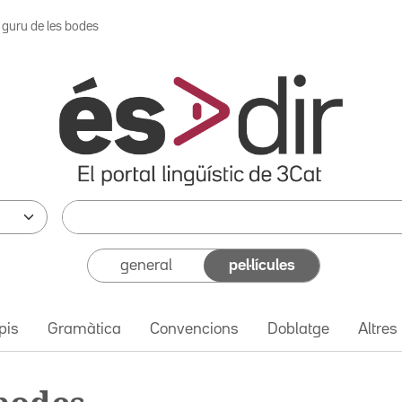
l guru de les bodes
general
pel·lícules
pis
Gramàtica
Convencions
Doblatge
Altres