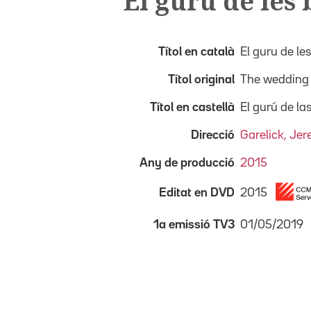
El guru de les
Títol en català
El guru de le
Títol original
The wedding 
Títol en castellà
El gurú de la
Direcció
Garelick, Je
Any de producció
2015
2015
Editat en DVD
01/05/2019
1a emissió TV3