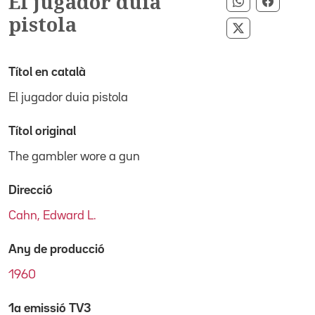
El jugador duia
Compartir p
Compart
pistola
Compartir pe
Títol en català
El jugador duia pistola
Títol original
The gambler wore a gun
Direcció
Cahn, Edward L.
Any de producció
1960
1a emissió TV3