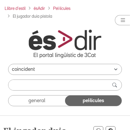
Llibre d'estil
ésAdir
Pel·lícules
El jugador duia pistola
general
pel·lícules